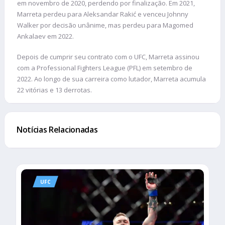
em novembro de 2020, perdendo por finalização. Em 2021,
Marreta perdeu para Aleksandar Rakić e venceu Johnny
Walker por decisão unânime, mas perdeu para Magomed
Ankalaev em 2022.
Depois de cumprir seu contrato com o UFC, Marreta assinou
com a Professional Fighters League (PFL) em setembro de
2022. Ao longo de sua carreira como lutador, Marreta acumula
22 vitórias e 13 derrotas.
Notícias Relacionadas
UFC