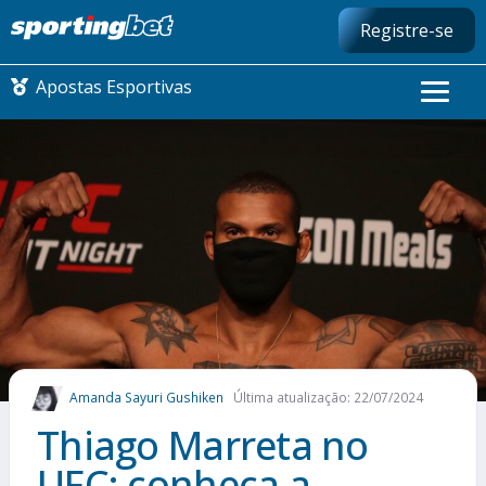
Registre-se
Apostas Esportivas
CONMEBOL LIBERTADORES
FUTEBOL NACIONAL
FUTEBOL INTERNACIONAL
COMO APOSTAR
Amanda Sayuri Gushiken
Última atualização: 22/07/2024
MAIS ESPORTES
Thiago Marreta no
UFC: conheça a