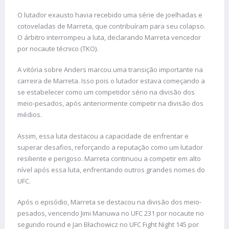
O lutador exausto havia recebido uma série de joelhadas e
cotoveladas de Marreta, que contribuíram para seu colapso.
O árbitro interrompeu a luta, declarando Marreta vencedor
por nocaute técnico (TKO).
A vitória sobre Anders marcou uma transição importante na
carreira de Marreta. Isso pois o lutador estava começando a
se estabelecer como um competidor sério na divisão dos
meio-pesados, após anteriormente competir na divisão dos
médios.
Assim, essa luta destacou a capacidade de enfrentar e
superar desafios, reforçando a reputação como um lutador
resiliente e perigoso. Marreta continuou a competir em alto
nível após essa luta, enfrentando outros grandes nomes do
UFC.
Após o episódio, Marreta se destacou na divisão dos meio-
pesados, vencendo Jimi Manuwa no UFC 231 por nocaute no
segundo round e Jan Błachowicz no UFC Fight Night 145 por