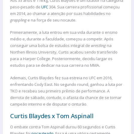
Aos 33 anos e 116 kg, Curtis Blaydes é um lutador na categoria
peso-pesado de
UFC
304. Sua carreira profissional começou
em 2014, ao chamar a atenção por suas habilidades no
grappling
e na força de seu nocaute.
Primeiramente, a luta entrou em sua vida durante o ensino
médio e, durante a faculdade, começou a competir. Após
conseguir uma bolsa de estudos integral de
wrestling
na
Northen Illinois University, Curtis acabou sendo transferido
para a Harper College. Posteriormente, decidiu largar os
estudos para se dedicar na sua carreira no MMA.
Ademais, Curtis Blaydes fez sua estreia no UFC em 2016,
enfrentando Cody East. No segundo round, ganhou a luta por
TKO e recebeu seu primeiro prêmio de performance. A
derrota de sábado, contudo, o afasta da chance de se tornar
campeão interino e de disputar o cinturão.
Curtis Blaydes x Tom Aspinall
O embate contra Tom Aspinall durou 60 segundos e Curtis
Blaydes foi
nocauteado
. Essa é uma vitória certamente