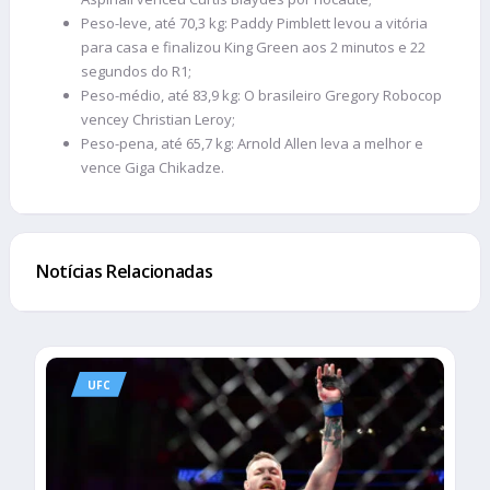
Peso-leve, até 70,3 kg: Paddy Pimblett levou a vitória
para casa e finalizou King Green aos 2 minutos e 22
segundos do R1;
Peso-médio, até 83,9 kg: O brasileiro Gregory Robocop
vencey Christian Leroy;
Peso-pena, até 65,7 kg: Arnold Allen leva a melhor e
vence Giga Chikadze.
Notícias Relacionadas
UFC