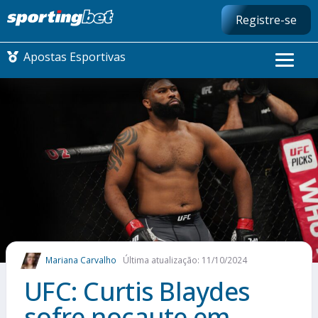
Registre-se
Apostas Esportivas
CONMEBOL LIBERTADORES
FUTEBOL NACIONAL
FUTEBOL INTERNACIONAL
COMO APOSTAR
Mariana Carvalho
Última atualização: 11/10/2024
MAIS ESPORTES
UFC: Curtis Blaydes
sofre nocaute em