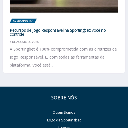
COMO APOSTAR
Recursos de Jogo Responsável na Sportingbet: você no
controle
5 DE AGOSTO DE 2026
A Sportingbet é 100% comprometida com as diretrizes de
Jogo Responsável. E, com todas as ferramentas da
plataforma, você está...
SOBRE NÓS
Quem Somos
Logo da Sportingbet
Autores