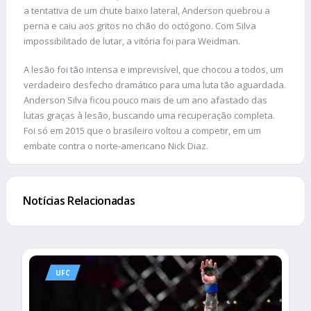
a tentativa de um chute baixo lateral, Anderson quebrou a
perna e caiu aos gritos no chão do octógono. Com Silva
impossibilitado de lutar, a vitória foi para Weidman.
A lesão foi tão intensa e imprevisível, que chocou a todos, um
verdadeiro desfecho dramático para uma luta tão aguardada.
Anderson Silva ficou pouco mais de um ano afastado das
lutas graças à lesão, buscando uma recuperação completa.
Foi só em 2015 que o brasileiro voltou a competir, em um
embate contra o norte-americano Nick Diaz.
Notícias Relacionadas
UFC