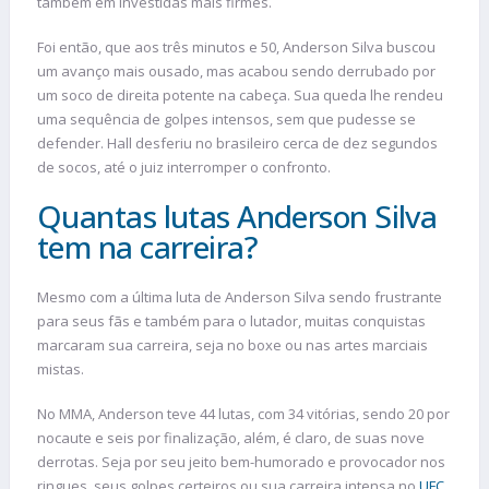
também em investidas mais firmes.
Foi então, que aos três minutos e 50, Anderson Silva buscou
um avanço mais ousado, mas acabou sendo derrubado por
um soco de direita potente na cabeça. Sua queda lhe rendeu
uma sequência de golpes intensos, sem que pudesse se
defender. Hall desferiu no brasileiro cerca de dez segundos
de socos, até o juiz interromper o confronto.
Quantas lutas Anderson Silva
tem na carreira?
Mesmo com a última luta de Anderson Silva sendo frustrante
para seus fãs e também para o lutador, muitas conquistas
marcaram sua carreira, seja no boxe ou nas artes marciais
mistas.
No MMA, Anderson teve 44 lutas, com 34 vitórias, sendo 20 por
nocaute e seis por finalização, além, é claro, de suas nove
derrotas. Seja por seu jeito bem-humorado e provocador nos
ringues, seus golpes certeiros ou sua carreira intensa no
UFC
,