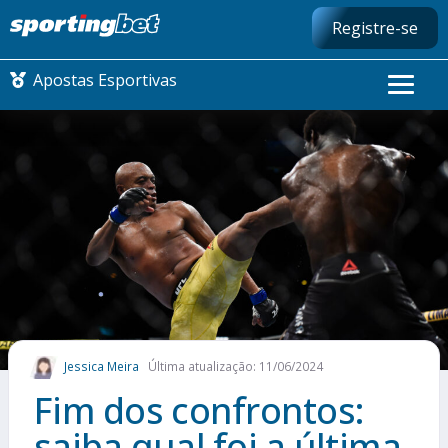
Registre-se
Apostas Esportivas
CONMEBOL LIBERTADORES
FUTEBOL NACIONAL
FUTEBOL INTERNACIONAL
COMO APOSTAR
Jessica Meira
Última atualização: 11/06/2024
MAIS ESPORTES
Fim dos confrontos:
saiba qual foi a última