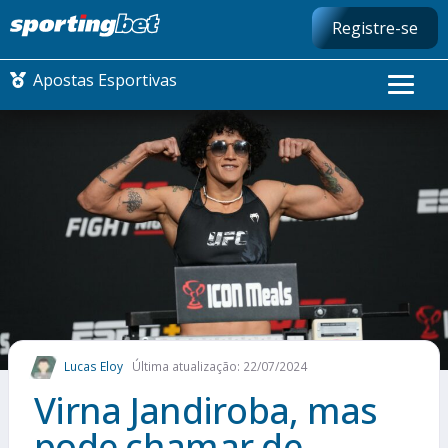
Registre-se
Apostas Esportivas
CONMEBOL LIBERTADORES
FUTEBOL NACIONAL
FUTEBOL INTERNACIONAL
COMO APOSTAR
Lucas Eloy
Última atualização: 22/07/2024
MAIS ESPORTES
Virna Jandiroba, mas
pode chamar de