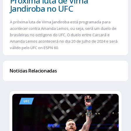
Próxima luta de Virna
Jandiroba no UFC
A próxima luta de Virna Jandiroba está programada para
acontecer contra Amanda Lemos, ou seja, será um duelo de
brasileiras no octógono do UFC. O duelo entre Carcará e
Amanda Lemos acontecerá no dia 20 de julho de 2024 e será
válido pelo UFC on ESPN 60.
Notícias Relacionadas
UFC