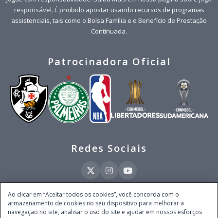
responsável
. É proibido apostar usando recursos de programas
assistenciais, tais como o Bolsa Família e o Benefício de Prestação
Continuada.
Patrocinadora Oficial
Redes Sociais
Ao clicar em “Aceitar todos os cookies”, você concorda com o
armazenamento de cookies no seu dispositivo para melhorar a
Este site é operado pela Ventmear Brasil LTDA (CNPJ 52.868.380/0001-84), com
navegação no site, analisar o uso do site e ajudar em nossos esforços
endereço na Avenida Brigadeiro Faria Lima, nº 4.055, 3º andar, Itaim Bibi, no