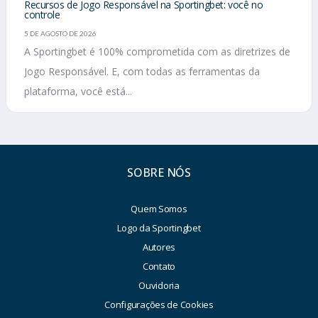
Recursos de Jogo Responsável na Sportingbet: você no
controle
5 DE AGOSTO DE 2026
A Sportingbet é 100% comprometida com as diretrizes de
Jogo Responsável. E, com todas as ferramentas da
plataforma, você está...
SOBRE NÓS
Quem Somos
Logo da Sportingbet
Autores
Contato
Ouvidoria
Configurações de Cookies