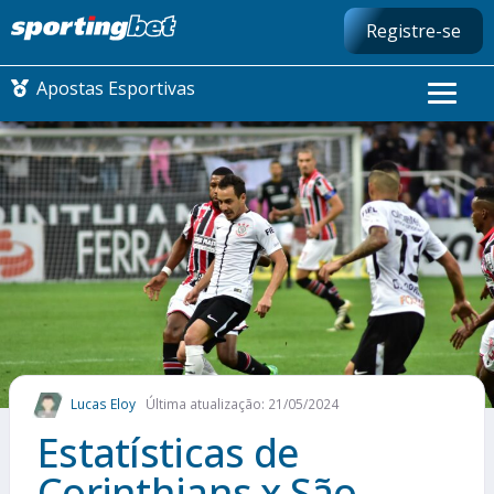
Registre-se
Apostas Esportivas
CONMEBOL LIBERTADORES
FUTEBOL NACIONAL
FUTEBOL INTERNACIONAL
COMO APOSTAR
Lucas Eloy
Última atualização: 21/05/2024
MAIS ESPORTES
Estatísticas de
Corinthians x São