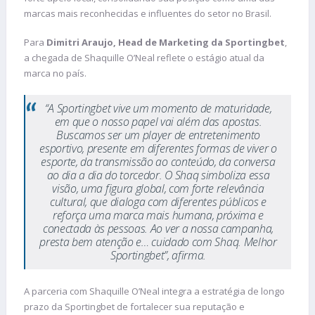
marcas mais reconhecidas e influentes do setor no Brasil.
Para
Dimitri Araujo, Head de Marketing da Sportingbet
,
a chegada de Shaquille O’Neal reflete o estágio atual da
marca no país.
“A Sportingbet vive um momento de maturidade,
em que o nosso papel vai além das apostas.
Buscamos ser um player de entretenimento
esportivo, presente em diferentes formas de viver o
esporte, da transmissão ao conteúdo, da conversa
ao dia a dia do torcedor. O Shaq simboliza essa
visão, uma figura global, com forte relevância
cultural, que dialoga com diferentes públicos e
reforça uma marca mais humana, próxima e
conectada às pessoas. Ao ver a nossa campanha,
presta bem atenção e… cuidado com Shaq. Melhor
Sportingbet”, afirma.
A parceria com Shaquille O’Neal integra a estratégia de longo
prazo da Sportingbet de fortalecer sua reputação e