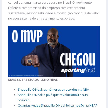
consolidar uma marca duradoura no Brasil. O movimento
reflete o compromisso da empresa com crescimento
sustentável, responsabilidade e construção contínua de valor
no ecossistema do entretenimento esportivo.
MAIS SOBRE SHAQUILLE O’NEAL:
Shaquille O’Neal: os números e recordes na NBA
Shaquille O’Neal: o pivô que revolucionou a sua
posição
Quantas vezes Shaquille O’Neal foi campeão na NBA?