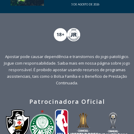
5 DE AGOSTO DE 2026
Apostar pode causar dependência e transtornos do jogo patológico.
Jogue com responsabilidade. Saiba mais em nossa página sobre
jogo
responsável
. É proibido apostar usando recursos de programas
assistenciais, tais como o Bolsa Família e o Benefício de Prestação
Continuada.
Patrocinadora Oficial