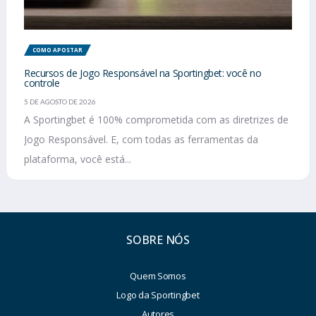
COMO APOSTAR
Recursos de Jogo Responsável na Sportingbet: você no
controle
5 DE AGOSTO DE 2026
A Sportingbet é 100% comprometida com as diretrizes de
Jogo Responsável. E, com todas as ferramentas da
plataforma, você está...
SOBRE NÓS
Quem Somos
Logo da Sportingbet
Autores