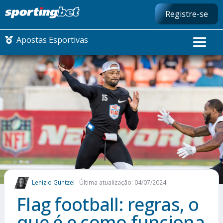
Registre-se
Apostas Esportivas
CONMEBOL LIBERTADORES
FUTEBOL NACIONAL
FUTEBOL INTERNACIONAL
COMO APOSTAR
Lenizio Güntzel
Última atualização: 04/07/2024
MAIS ESPORTES
Flag football: regras, o
que é e como funciona