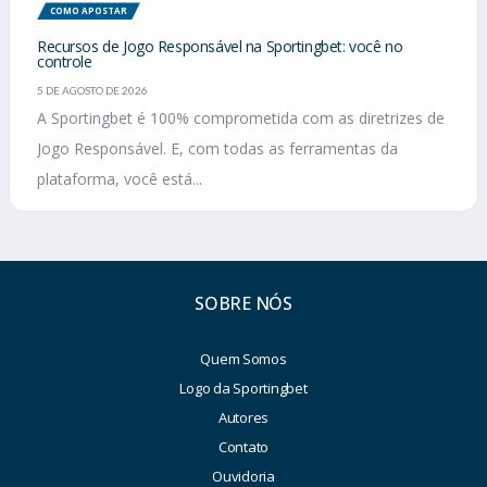
COMO APOSTAR
Recursos de Jogo Responsável na Sportingbet: você no
controle
5 DE AGOSTO DE 2026
A Sportingbet é 100% comprometida com as diretrizes de
Jogo Responsável. E, com todas as ferramentas da
plataforma, você está...
SOBRE NÓS
Quem Somos
Logo da Sportingbet
Autores
Contato
Ouvidoria