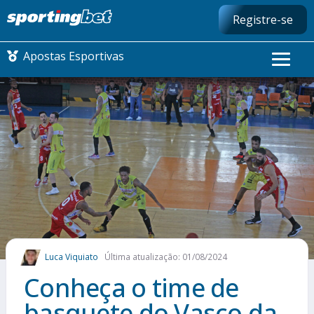
Registre-se
Apostas Esportivas
CONMEBOL LIBERTADORES
FUTEBOL NACIONAL
FUTEBOL INTERNACIONAL
COMO APOSTAR
Luca Viquiato
Última atualização: 01/08/2024
MAIS ESPORTES
Conheça o time de
basquete do Vasco da