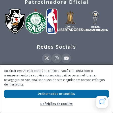
Patrocinadora Oficial
Redes Sociais
Ao clicar em “Aceitar todos os cookies”, você concorda com o
armazenamento de cookies no seu dispositivo para melhorar a
Este site é operado pela Ventmear Brasil LTDA (CNPJ 52.868.380/0001-84), com
navegação no site, analisar o uso do site e ajudar em nossos esforços
endereço na Avenida Brigadeiro Faria Lima, nº 4.055, 3º andar, Itaim Bibi, no
de marketing.
Município de São Paulo, Estado de São Paulo, CEP 04538-133, Brasil - empresa
autorizada a operar apostas de quota fixa em todo território nacional pela
Secretaria de Prêmios e Apostas do Ministério da Fazenda, conforme Portaria nº
Aceitar todos os cookies
247, de 07.02.2025, publicada no DOU em 11.2.2025.
Definições de cookies