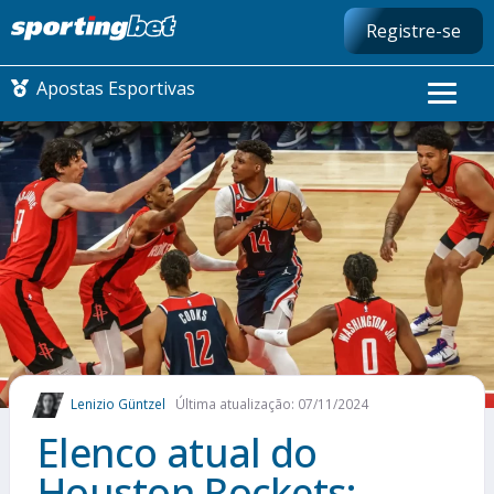
Registre-se
Apostas Esportivas
CONMEBOL LIBERTADORES
FUTEBOL NACIONAL
FUTEBOL INTERNACIONAL
COMO APOSTAR
Lenizio Güntzel
Última atualização: 07/11/2024
MAIS ESPORTES
Elenco atual do
Houston Rockets: