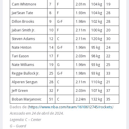
Cam Whitmore
7
F
2.01m
104 kg
19
Jae’Sean Tate
8
F
1.93m
104 kg
28
Dillon Brooks
9
G-F
1.98m
102 kg
28
Jabari Smith Jr.
10
F
2.11m
100 kg
20
Steven Adams
12
C
2.11m
120 kg
30
Nate Hinton
14
G-F
1.96m
95 kg
24
Tari Eason
17
F
2.03m
98 kg
22
Nate Williams
19
G
1.96m
93 kg
25
Reggie Bullock Jr.
25
G-F
1.98m
93 kg
33
Alperen Sengun
28
C
2.11m
110 kg
21
Jeff Green
32
F
2.03m
107 kg
37
Boban Marjanovic
51
C
2.24m
132 kg
35
Dados de (
https://www.nba.com/team/1610612745/rockets
)
Acessado em 24 de abril de 2024.
Legenda: C – Center
G – Guard