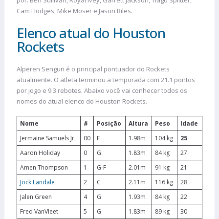
por: Ben Sullivan, Royal Ivey, Garrett Jackson, Tiago Splitter,
Cam Hodges, Mike Moser e Jason Biles.
Elenco atual do Houston
Rockets
Alperen Sengun é o principal pontuador do Rockets
atualmente. O atleta terminou a temporada com 21.1 pontos
por jogo e 9.3 rebotes. Abaixo você vai conhecer todos os
nomes do atual elenco do Houston Rockets.
Nome
#
Posição
Altura
Peso
Idade
Jermaine Samuels Jr.
00
F
1.98m
104 kg
25
Aaron Holiday
0
G
1.83m
84 kg
27
Amen Thompson
1
G-F
2.01m
91 kg
21
Jock Landale
2
C
2.11m
116 kg
28
Jalen Green
4
G
1.93m
84 kg
22
Fred VanVleet
5
G
1.83m
89 kg
30