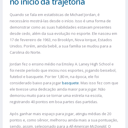
no início da trajetória
Quando se fala em estatísticas de Michael Jordan, é
necessário mostrá-las desde o início. Isso é uma forma de
demonstrar como as suas habilidades estavam presentes
desde cedo, além da sua evolução no esporte. Ele nasceu em
17 de fevereiro de 1963, no Brooklyn, Nova Iorque, Estados
Unidos. Porém, ainda bebê, a sua família se mudou para a
Carolina do Norte.
Jordan fez o ensino médio na Emsley A. Laney High School e
foi neste período que iniciou nos esportes, jogando beisebol,
futebol e basquete. Por ter 1,80 m, na época, ele foi
considerado baixo para jogar
basquete
. Mas isso fez com que
ele tivesse uma dedicação ainda maior para jogar. Não
demorou muito para se tornar uma estrela na escola,
registrando 40 pontos em boa partes das partidas.
Após ganhar mais espaço para jogar, atingiu médias de 20
pontos e, como sênior, melhorou ainda mais a sua pontuação,
sendo, assim, selecionado para a
All-American McDonald.
O