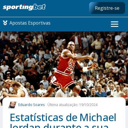
Registre-se
Apostas Esportivas
CONMEBOL LIBERTADORES
FUTEBOL NACIONAL
FUTEBOL INTERNACIONAL
COMO APOSTAR
Eduardo Soares
Última atualização: 19/10/2024
MAIS ESPORTES
Estatísticas de Michael
Jordan durante a sua