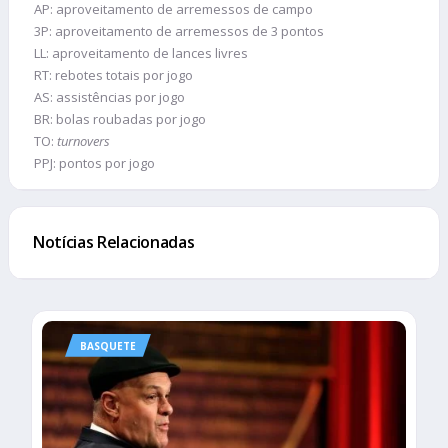
AP: aproveitamento de arremessos de campo
3P: aproveitamento de arremessos de 3 pontos
LL: aproveitamento de lances livres
RT: rebotes totais por jogo
AS: assistências por jogo
BR: bolas roubadas por jogo
TO:
turnovers
PPJ: pontos por jogo
Notícias Relacionadas
BASQUETE