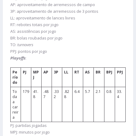
AP: aproveitamento de arremessos de campo
3P: aproveitamento de arremessos de 3 pontos
LL: aproveitamento de lances livres
RT: rebotes totais por jogo
AS: assistências por jogo
BR: bolas roubadas por jogo
TO:
turnovers
PPJ: pontos por jogo
Playoffs
:
Pe
PJ
MP
AP
3P
LL
RT
AS
BR
BPJ
PPJ
río
J
do
To
179
41.
.48
.33
.82
6.4
5.7
2.1
0.8
33.
da
8
7
2
8
4
a
car
reir
a
PJ: partidas jogadas
MPJ: minutos por jogo