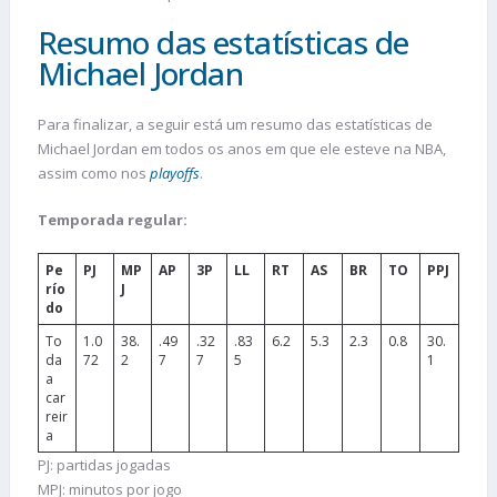
Resumo das estatísticas de
Michael Jordan
Para finalizar, a seguir está um resumo das estatísticas de
Michael Jordan em todos os anos em que ele esteve na NBA,
assim como nos
playoffs
.
Temporada regular:
Pe
PJ
MP
AP
3P
LL
RT
AS
BR
TO
PPJ
río
J
do
To
1.0
38.
.49
.32
.83
6.2
5.3
2.3
0.8
30.
da
72
2
7
7
5
1
a
car
reir
a
PJ: partidas jogadas
MPJ: minutos por jogo