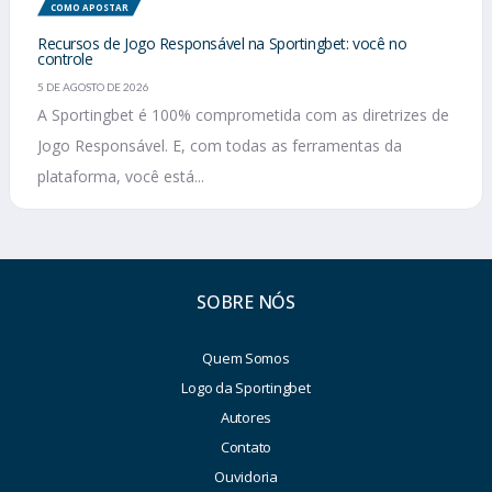
COMO APOSTAR
Recursos de Jogo Responsável na Sportingbet: você no
controle
5 DE AGOSTO DE 2026
A Sportingbet é 100% comprometida com as diretrizes de
Jogo Responsável. E, com todas as ferramentas da
plataforma, você está...
SOBRE NÓS
Quem Somos
Logo da Sportingbet
Autores
Contato
Ouvidoria