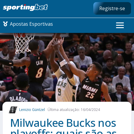
Registre-se
Apostas Esportivas
CONMEBOL LIBERTADORES
FUTEBOL NACIONAL
FUTEBOL INTERNACIONAL
COMO APOSTAR
Lenizio Güntzel
Última atualização: 16/04/2024
MAIS ESPORTES
Milwaukee Bucks nos
playoffs: quais são as