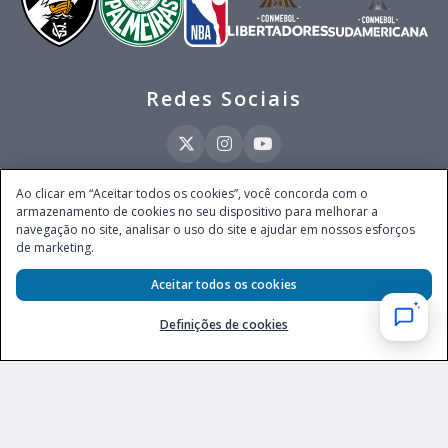
Redes Sociais
Ao clicar em “Aceitar todos os cookies”, você concorda com o
armazenamento de cookies no seu dispositivo para melhorar a
Este site é operado pela Ventmear Brasil LTDA (CNPJ 52.868.380/0001-84), com
navegação no site, analisar o uso do site e ajudar em nossos esforços
endereço na Avenida Brigadeiro Faria Lima, nº 4.055, 3º andar, Itaim Bibi, no
de marketing.
Município de São Paulo, Estado de São Paulo, CEP 04538-133, Brasil - empresa
autorizada a operar apostas de quota fixa em todo território nacional pela
Secretaria de Prêmios e Apostas do Ministério da Fazenda, conforme Portaria nº
Aceitar todos os cookies
247, de 07.02.2025, publicada no DOU em 11.2.2025.
Definições de cookies