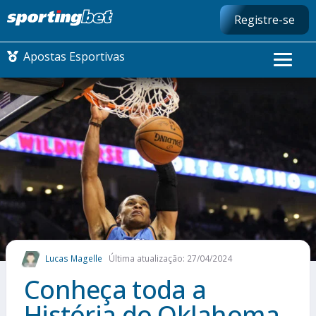
Registre-se
Apostas Esportivas
CONMEBOL LIBERTADORES
FUTEBOL NACIONAL
FUTEBOL INTERNACIONAL
COMO APOSTAR
Lucas Magelle
Última atualização: 27/04/2024
MAIS ESPORTES
Conheça toda a
História do Oklahoma