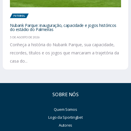
FUTEBOL
Nubank Parque: inauguração, capacidade e jogos históricos
do estádio do Palmeiras
5 DE AGOSTO DE 2026
Conheça a história do Nubank Parque, sua capacidade,
recordes, títulos e os jogos que marcaram a trajetória da
casa do...
SOBRE NÓS
Quem Somos
Logo da Sportingbet
Autores