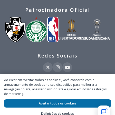
Patrocinadora Oficial
Redes Sociais
Ao clicar em “Aceitar todos os cookies”, você concorda com o
armazenamento de cookies no seu dispositivo para melhorar a
Este site é operado pela Ventmear Brasil LTDA (CNPJ 52.868.380/0001-84), com
navegação no site, analisar o uso do site e ajudar em nossos esforços
endereço na Avenida Brigadeiro Faria Lima, nº 4.055, 3º andar, Itaim Bibi, no
de marketing.
Município de São Paulo, Estado de São Paulo, CEP 04538-133, Brasil - empresa
autorizada a operar apostas de quota fixa em todo território nacional pela
Aceitar todos os cookies
Secretaria de Prêmios e Apostas do Ministério da Fazenda, conforme Portaria nº
247, de 07.02.2025, publicada no DOU em 11.2.2025.
Definições de cookies