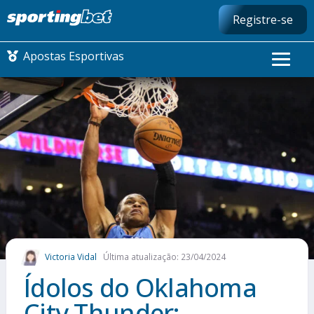
Registre-se
Apostas Esportivas
CONMEBOL LIBERTADORES
FUTEBOL NACIONAL
FUTEBOL INTERNACIONAL
COMO APOSTAR
Victoria Vidal
Última atualização: 23/04/2024
MAIS ESPORTES
Ídolos do Oklahoma
City Thunder: