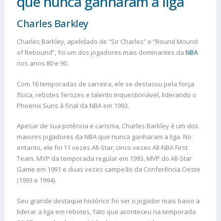
que nunca ganharam a liga
Charles Barkley
Charles Barkley, apelidado de “Sir Charles” e “Round Mound
of Rebound”, foi um dos jogadores mais dominantes da
NBA
nos anos 80 e 90.
Com 16 temporadas de carreira, ele se destacou pela força
física, rebotes ferozes e talento inquestionável, liderando o
Phoenix Suns à final da NBA em 1993.
Apesar de sua potência e carisma, Charles Barkley é um dos
maiores jogadores da NBA que nunca ganharam a liga. No
entanto, ele foi 11 vezes All-Star, cinco vezes All-NBA First
Team, MVP da temporada regular em 1993, MVP do All-Star
Game em 1991 e duas vezes campeão da Conferência Oeste
(1993 e 1994).
Seu grande destaque histórico foi ser o jogador mais baixo a
liderar a liga em rebotes, fato que aconteceu na temporada