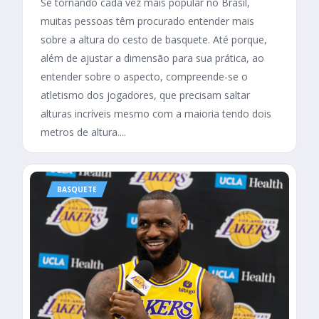
Se tornando cada vez mais popular no Brasil,
muitas pessoas têm procurado entender mais
sobre a altura do cesto de basquete. Até porque,
além de ajustar a dimensão para sua prática, ao
entender sobre o aspecto, compreende-se o
atletismo dos jogadores, que precisam saltar
alturas incríveis mesmo com a maioria tendo dois
metros de altura....
BASQUETE