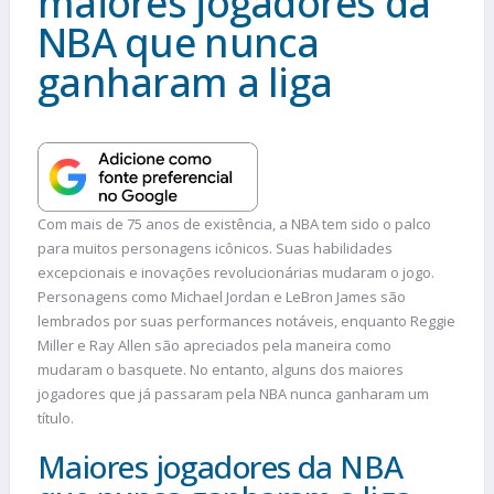
maiores jogadores da
NBA que nunca
ganharam a liga
Com mais de 75 anos de existência, a NBA tem sido o palco
para muitos personagens icônicos. Suas habilidades
excepcionais e inovações revolucionárias mudaram o jogo.
Personagens como Michael Jordan e LeBron James são
lembrados por suas performances notáveis, enquanto Reggie
Miller e Ray Allen são apreciados pela maneira como
mudaram o basquete. No entanto, alguns dos maiores
jogadores que já passaram pela NBA nunca ganharam um
título.
Maiores jogadores da NBA