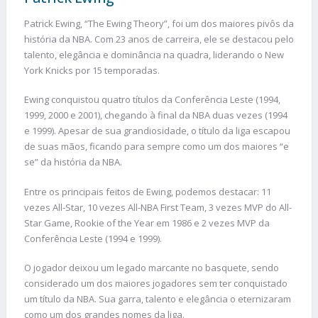
Patrick Ewing, “The Ewing Theory”, foi um dos maiores pivôs da
história da NBA. Com 23 anos de carreira, ele se destacou pelo
talento, elegância e dominância na quadra, liderando o New
York Knicks por 15 temporadas.
Ewing conquistou quatro títulos da Conferência Leste (1994,
1999, 2000 e 2001), chegando à final da NBA duas vezes (1994
e 1999). Apesar de sua grandiosidade, o título da liga escapou
de suas mãos, ficando para sempre como um dos maiores “e
se” da história da NBA.
Entre os principais feitos de Ewing, podemos destacar: 11
vezes All-Star, 10 vezes All-NBA First Team, 3 vezes MVP do All-
Star Game, Rookie of the Year em 1986 e 2 vezes MVP da
Conferência Leste (1994 e 1999).
O jogador deixou um legado marcante no basquete, sendo
considerado um dos maiores jogadores sem ter conquistado
um título da NBA. Sua garra, talento e elegância o eternizaram
como um dos grandes nomes da liga.