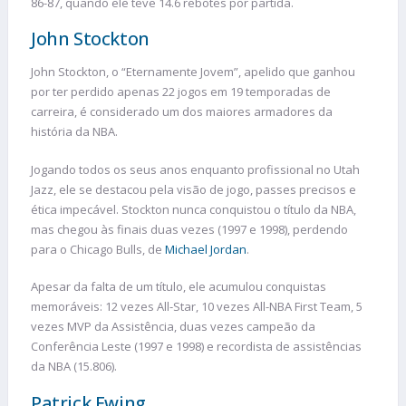
86-87, quando ele teve 14.6 rebotes por partida.
John Stockton
John Stockton, o “Eternamente Jovem”, apelido que ganhou
por ter perdido apenas 22 jogos em 19 temporadas de
carreira, é considerado um dos maiores armadores da
história da NBA.
Jogando todos os seus anos enquanto profissional no Utah
Jazz, ele se destacou pela visão de jogo, passes precisos e
ética impecável. Stockton nunca conquistou o título da NBA,
mas chegou às finais duas vezes (1997 e 1998), perdendo
para o Chicago Bulls, de
Michael Jordan
.
Apesar da falta de um título, ele acumulou conquistas
memoráveis: 12 vezes All-Star, 10 vezes All-NBA First Team, 5
vezes MVP da Assistência, duas vezes campeão da
Conferência Leste (1997 e 1998) e recordista de assistências
da NBA (15.806).
Patrick Ewing