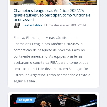
Champions League das Américas 2024/25:
quais equipes vão participar, como funciona e
onde assistir
Beatriz Fabbri
Última atualização: 28/11/2024
Franca, Flamengo e Minas vão disputar a
Champions League das Américas 2024/25, a
competição de basquete de nível mais alto no
continente americano. As equipes brasileiras
aceitaram o convite da FIBA para o torneio, que
terá início em 11 de dezembro, em Santiago Del
Estero, na Argentina. Então acompanhe o texto a
seguir e saiba...
BASQUETE