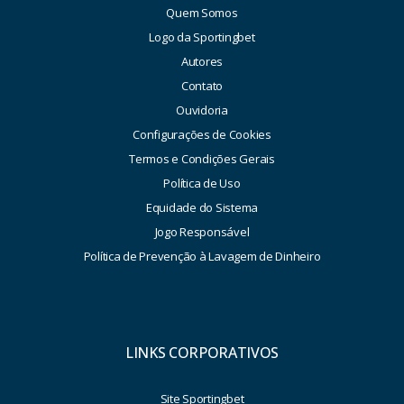
Quem Somos
Logo da Sportingbet
Autores
Contato
Ouvidoria
Configurações de Cookies
Termos e Condições Gerais
Política de Uso
Equidade do Sistema
Jogo Responsável
Política de Prevenção à Lavagem de Dinheiro
LINKS CORPORATIVOS
Site Sportingbet