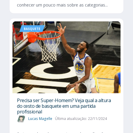
conhecer um pouco mais sobre as categorias...
BASQUETE
Precisa ser Super-Homem? Veja qual a altura
do cesto de basquete em uma partida
profissional
Lucas Magelle
Última atualização: 22/11/2024