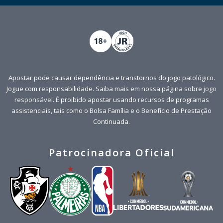
Apostar pode causar dependência e transtornos do jogo patológico.
Jogue com responsabilidade. Saiba mais em nossa página sobre
jogo
responsável
. É proibido apostar usando recursos de programas
assistenciais, tais como o Bolsa Família e o Benefício de Prestação
Continuada.
Patrocinadora Oficial