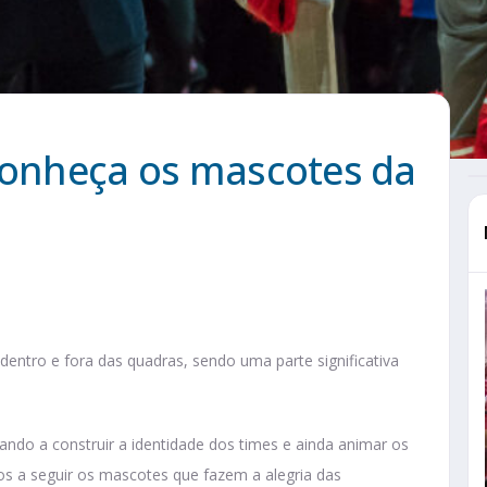
 conheça os mascotes da
ntro e fora das quadras, sendo uma parte significativa
ndo a construir a identidade dos times e ainda animar os
s a seguir os mascotes que fazem a alegria das