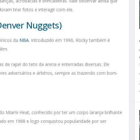
nças, acrobacias e brincadeiras. Vale observar ainda que
oram tirar fotos e interagir com ele.
Denver Nuggets)
ônicos da
NBA
. Introduzido em 1990, Rocky também é
lém.
de rapel do teto da arena e enterradas diversas. Ele
es adversários e árbitros, sempre as trazendo com bom-
 Miami Heat, conhecido por ter um corpo laranja brilhante
ado em 1988 e logo conquistou popularidade por ser