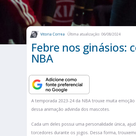
Vitoria Correa
Última atualização: 06/08/2024
Febre nos ginásios:
NBA
A temporada 2023-24 da NBA trouxe muita emoção de
dessa animação advinda dos mascotes.
Cada um deles possui uma personalidade única, ajuda
torcedores durante os jogos. Dessa forma, trouxemo