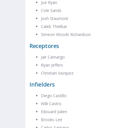
Joe Ryan
Cole Sands
Josh Staumont
Caleb Thielbar
Simeon Woods Richardson
Receptores
Jair Camargo
Ryan Jeffers
Christian Vazquez
Infielders
Diego Castillo
Willi Castro
Edouard Julien
Brooks Lee
Carlos Santana