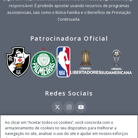
responsável
. É proibido apostar usando recursos de programas
assistenciais, tais como o Bolsa Família e o Benefício de Prestação
Continuada.
Patrocinadora Oficial
Redes Sociais
Ao clicar em “Aceitar todos os cookies”, você concorda com o
armazenamento de cookies no seu dispositivo para melhorar a
Este site é operado pela Ventmear Brasil LTDA (CNPJ 52.868.380/0001-84), com
navegação no site, analisar o uso do site e ajudar em nossos esforços
endereço na Avenida Brigadeiro Faria Lima, nº 4.055, 3º andar, Itaim Bibi, no