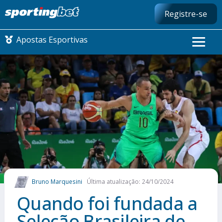
Registre-se
Apostas Esportivas
CONMEBOL LIBERTADORES
FUTEBOL NACIONAL
FUTEBOL INTERNACIONAL
COMO APOSTAR
Bruno Marquesini
Última atualização: 24/10/2024
MAIS ESPORTES
Quando foi fundada a
Seleção Brasileira de