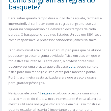
basquete?
Para saber quanto tempo dura o jogo de basquete, também é
imprescindível conhecer como as regras surgiram. Isso vai
ajudar na compreensão da definição dos tempos de cada
partida. O basquete, criado nos Estados Unidos em 1891, teve
como responsável o professor canadense James Naismith.
O objetivo inicial era apenas criar um jogo para que os alunos
pudessem praticar alguma atividade física em dias em que o
frio estivesse intenso. Diante disso, o professor resolver
desenvolver uma prática que utilizasse
bola
, pouco contato
físico para não ter briga e uma cesta para marcar o ponto.
Porém, a primeira cesta utilizada era a que a escola usava
para guardar pêssegos.
Na época, ele criou 13
regras
e colocou o cesto a uma altura
de 3,05 metros do chão. O mais interessante é essa altura é a
mesma utilizada nos jogos oficiais hoje em dia. Isso mostra o
quanto estudar a história é importante para entender a