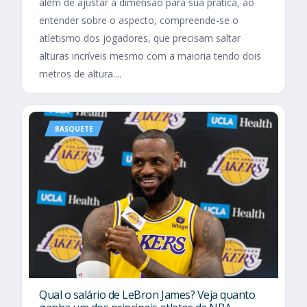
além de ajustar a dimensão para sua prática, ao
entender sobre o aspecto, compreende-se o
atletismo dos jogadores, que precisam saltar
alturas incríveis mesmo com a maioria tendo dois
metros de altura....
BASQUETE
Qual o salário de LeBron James? Veja quanto