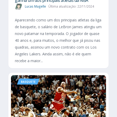
ganha um dos principais atletas da NBA
Lucas Magelle
Última atualização: 22/11/2024
Aparecendo como um dos principais atletas da liga
de basquete, o salário de LeBron James atingiu um
novo patamar na temporada. O jogador de quase
40 anos e, para muitos, o melhor que já pisou nas
quadras, assinou um novo contrato com os Los
Angeles Lakers. Ainda assim, não é ele quem
recebe a maior...
BASQUETE