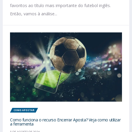
favoritos ao título mais importante do futebol inglês.
Então, vamos à análise...
COMO APOSTAR
Como funciona o recurso Encerrar Aposta? Veja como utilizar
a ferramenta
5 DE AGOSTO DE 2026