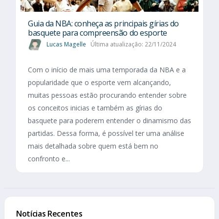
Guia da NBA: conheça as principais gírias do
basquete para compreensão do esporte
Lucas Magelle
Última atualização: 22/11/2024
Com o início de mais uma temporada da NBA e a
popularidade que o esporte vem alcançando,
muitas pessoas estão procurando entender sobre
os conceitos inicias e também as gírias do
basquete para poderem entender o dinamismo das
partidas. Dessa forma, é possível ter uma análise
mais detalhada sobre quem está bem no
confronto e...
Notícias Recentes