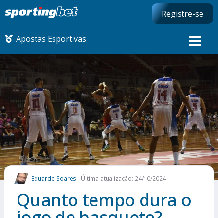
Registre-se
Apostas Esportivas
CONMEBOL LIBERTADORES
FUTEBOL NACIONAL
FUTEBOL INTERNACIONAL
COMO APOSTAR
Eduardo Soares
Última atualização: 24/10/2024
MAIS ESPORTES
Quanto tempo dura o
jogo de basquete?