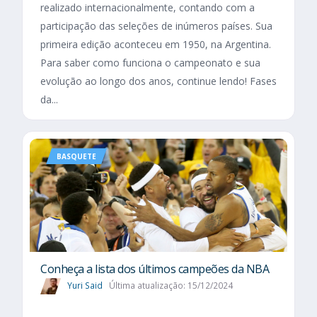
realizado internacionalmente, contando com a
participação das seleções de inúmeros países. Sua
primeira edição aconteceu em 1950, na Argentina.
Para saber como funciona o campeonato e sua
evolução ao longo dos anos, continue lendo! Fases
da...
BASQUETE
Conheça a lista dos últimos campeões da NBA
Yuri Said
Última atualização: 15/12/2024