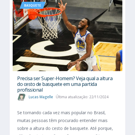
BASQUETE
Precisa ser Super-Homem? Veja qual a altura
do cesto de basquete em uma partida
profissional
Lucas Magelle
Última atualização: 22/11/2024
Se tornando cada vez mais popular no Brasil,
muitas pessoas têm procurado entender mais
sobre a altura do cesto de basquete. Até porque,