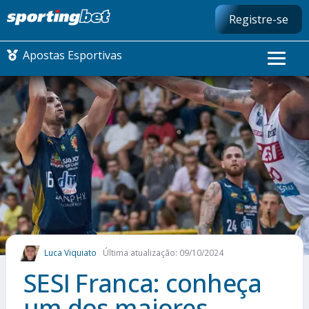
Registre-se
Apostas Esportivas
CONMEBOL LIBERTADORES
FUTEBOL NACIONAL
FUTEBOL INTERNACIONAL
COMO APOSTAR
Luca Viquiato
Última atualização: 09/10/2024
MAIS ESPORTES
SESI Franca: conheça
um dos maiores