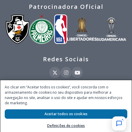
Patrocinadora Oficial
Redes Sociais
Ao clicar em “Aceitar todos os cookies”, você concorda com o
armazenamento de cookies no seu dispositivo para melhorar a
Este site é operado pela Ventmear Brasil LTDA (CNPJ 52.868.380/0001-84), com
navegação no site, analisar o uso do site e ajudar em nossos esforços
endereço na Avenida Brigadeiro Faria Lima, nº 4.055, 3º andar, Itaim Bibi, no
de marketing.
Município de São Paulo, Estado de São Paulo, CEP 04538-133, Brasil - empresa
autorizada a operar apostas de quota fixa em todo território nacional pela
Aceitar todos os cookies
Secretaria de Prêmios e Apostas do Ministério da Fazenda, conforme Portaria nº
247, de 07.02.2025, publicada no DOU em 11.2.2025.
Definições de cookies