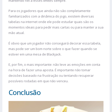
mantendo fiel a esses limites sempre.
Para os jogadores que ainda não são completamente
familiarizados com a dinâmica do jogo, existem diversas
tabelas na internet onde ele pode estudar quais são os
momentos ideais para pedir mais cartas ou para manter a sua
mão atual.
É obvio que um jogador não conseguirá decorar essa tabela,
mas pode ser um bom norte sobre o que fazer quando se
estiver em uma mesa de Blackjack.
E, por fim, o mais importante: não leve as emoções em conta
na hora de fazer uma aposta. É importante não tomar
decisões baseado na frustração ou tentando recuperar
possíveis rodadas em que não venceu.
Conclusão