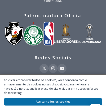
Continuada.
Patrocinadora Oficial
Redes Sociais
Ao clicar em “Aceitar todos os cookies”, você concorda com o
armazenamento de cookies no seu dispositivo para melhorar a
Este site é operado pela Ventmear Brasil LTDA (CNPJ 52.868.380/0001-84), com
navegação no site, analisar o uso do site e ajudar em nossos esforços
endereço na Avenida Brigadeiro Faria Lima, nº 4.055, 3º andar, Itaim Bibi, no
de marketing.
Município de São Paulo, Estado de São Paulo, CEP 04538-133, Brasil - empresa
autorizada a operar apostas de quota fixa em todo território nacional pela
Secretaria de Prêmios e Apostas do Ministério da Fazenda, conforme Portaria nº
Aceitar todos os cookies
247, de 07.02.2025, publicada no DOU em 11.2.2025.