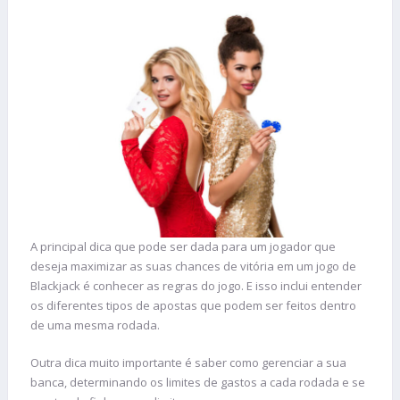
A principal dica que pode ser dada para um jogador que
deseja maximizar as suas chances de vitória em um jogo de
Blackjack é conhecer as regras do jogo. E isso inclui entender
os diferentes tipos de apostas que podem ser feitos dentro
de uma mesma rodada.
Outra dica muito importante é saber como gerenciar a sua
banca, determinando os limites de gastos a cada rodada e se