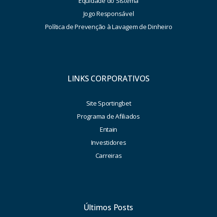
Equidade do Sistema
Jogo Responsável
Política de Prevenção à Lavagem de Dinheiro
LINKS CORPORATIVOS
Site Sportingbet
Programa de Afiliados
Entain
Investidores
Carreiras
Últimos Posts