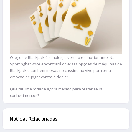
O jogo de Blackjack é simples, divertido e emocionante. Na
Sportingbet você encontrará diversas opções de máquinas de
Blackjack e também mesas no cassino ao vivo para ter a
emoção de jogar contra o dealer.
Que tal uma rodada agora mesmo para testar seus
conhecimentos?
Notícias Relacionadas