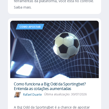
ferramentas da plataforma, você está no controle.
Saiba mais.
COMO APOSTAR
Como funciona a Big Odd da Sportingbet?
Entenda as cotações aumentadas
Rafael Duarte
Última atualização: 30/07/2026
A Big Odd da Sportingbet é a chance de apostar