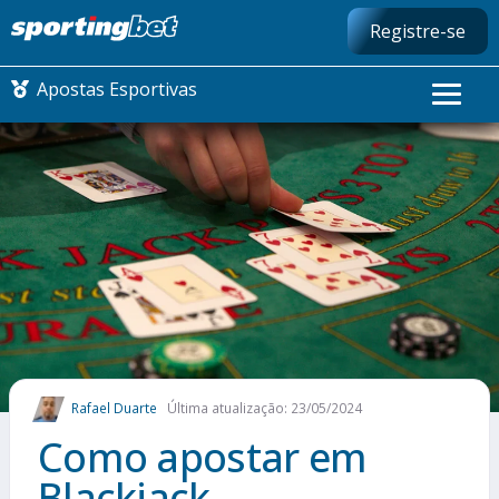
Registre-se
Apostas Esportivas
CONMEBOL LIBERTADORES
FUTEBOL NACIONAL
FUTEBOL INTERNACIONAL
COMO APOSTAR
Rafael Duarte
Última atualização: 23/05/2024
MAIS ESPORTES
Como apostar em
Blackjack