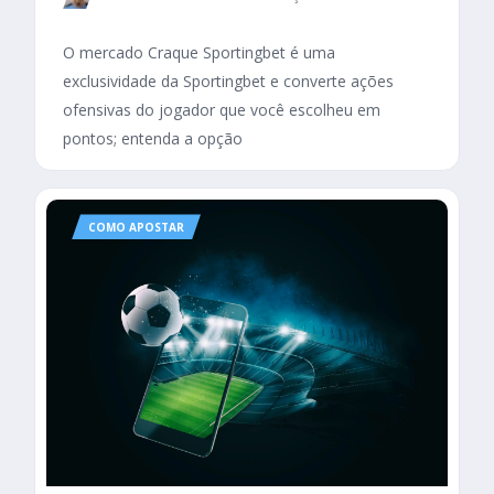
O mercado Craque Sportingbet é uma
exclusividade da Sportingbet e converte ações
ofensivas do jogador que você escolheu em
pontos; entenda a opção
COMO APOSTAR