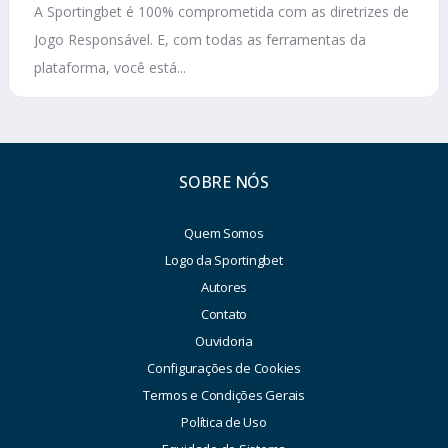
A Sportingbet é 100% comprometida com as diretrizes de
Jogo Responsável. E, com todas as ferramentas da
plataforma, você está...
SOBRE NÓS
Quem Somos
Logo da Sportingbet
Autores
Contato
Ouvidoria
Configurações de Cookies
Termos e Condições Gerais
Política de Uso