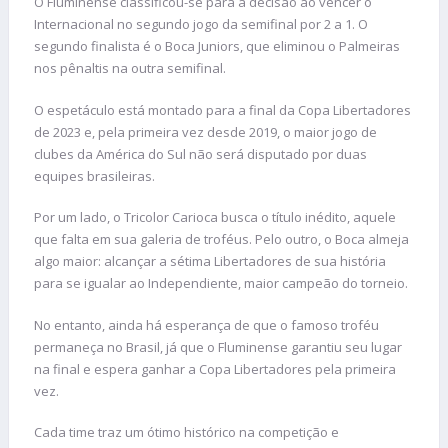
O Fluminense classificou-se para a decisão ao vencer o
Internacional no segundo jogo da semifinal por 2 a 1. O
segundo finalista é o Boca Juniors, que eliminou o Palmeiras
nos pênaltis na outra semifinal.
O espetáculo está montado para a final da Copa Libertadores
de 2023 e, pela primeira vez desde 2019, o maior jogo de
clubes da América do Sul não será disputado por duas
equipes brasileiras.
Por um lado, o Tricolor Carioca busca o título inédito, aquele
que falta em sua galeria de troféus. Pelo outro, o Boca almeja
algo maior: alcançar a sétima Libertadores de sua história
para se igualar ao Independiente, maior campeão do torneio.
No entanto, ainda há esperança de que o famoso troféu
permaneça no Brasil, já que o Fluminense garantiu seu lugar
na final e espera ganhar a Copa Libertadores pela primeira
vez.
Cada time traz um ótimo histórico na competição e