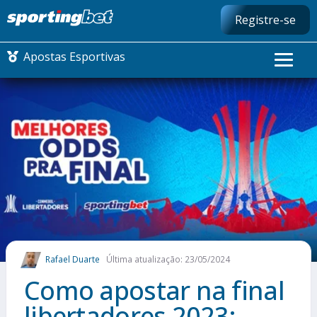
Registre-se
Apostas Esportivas
CONMEBOL LIBERTADORES
FUTEBOL NACIONAL
FUTEBOL INTERNACIONAL
COMO APOSTAR
Rafael Duarte
Última atualização: 23/05/2024
MAIS ESPORTES
Como apostar na final
libertadores 2023: