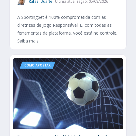
Rafael Duarte
Última atualização: 05/08/2026
A Sportingbet é 100% comprometida com as
diretrizes de Jogo Responsável. E, com todas as
ferramentas da plataforma, você está no controle.
Saiba mais.
COMO APOSTAR