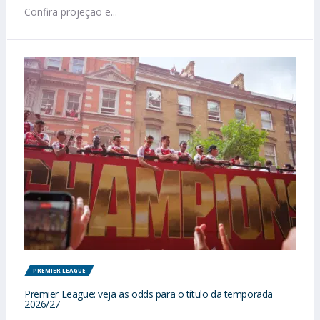
Confira projeção e...
PREMIER LEAGUE
Premier League: veja as odds para o título da temporada
2026/27