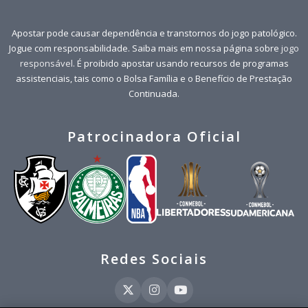
Apostar pode causar dependência e transtornos do jogo patológico.
Jogue com responsabilidade. Saiba mais em nossa página sobre
jogo
responsável
. É proibido apostar usando recursos de programas
assistenciais, tais como o Bolsa Família e o Benefício de Prestação
Continuada.
Patrocinadora Oficial
Redes Sociais