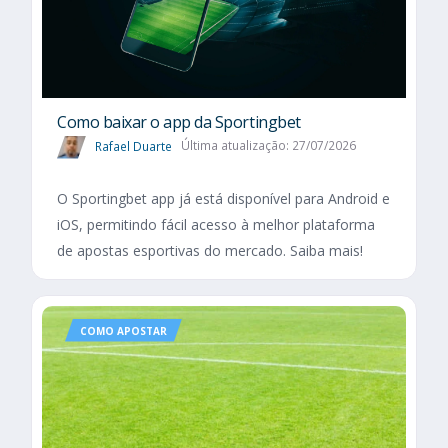
Como baixar o app da Sportingbet
Rafael Duarte
Última atualização: 27/07/2026
O Sportingbet app já está disponível para Android e
iOS, permitindo fácil acesso à melhor plataforma
de apostas esportivas do mercado. Saiba mais!
COMO APOSTAR