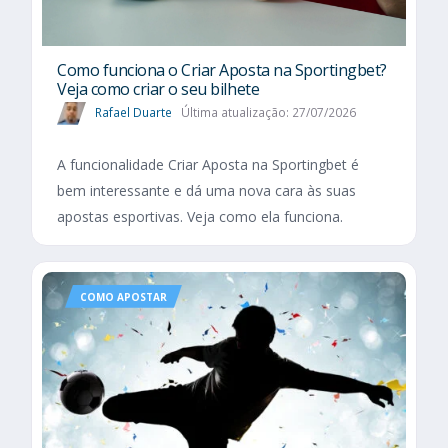
Como funciona o Criar Aposta na Sportingbet?
Veja como criar o seu bilhete
Rafael Duarte
Última atualização: 27/07/2026
A funcionalidade Criar Aposta na Sportingbet é
bem interessante e dá uma nova cara às suas
apostas esportivas. Veja como ela funciona.
COMO APOSTAR