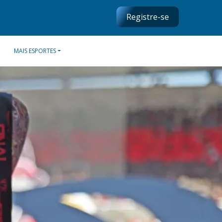
Registre-se
MAIS ESPORTES