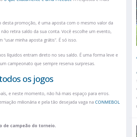
aso desta promoção, é uma aposta com o mesmo valor da
a não retira saldo da sua conta. Você escolhe um evento,
“usar minha aposta grátis”. É só isso.
os líquidos entram direto no seu saldo. É uma forma leve e
m um campeonato que sempre reserva surpresas.
todos os jogos
aís, e neste momento, não há mais espaço para erros.
emiação milionária e pela tão desejada vaga na
CONMEBOL
o de campeão do torneio.