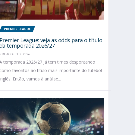
PREMIER LEAGUE
Premier League: veja as odds para o título
da temporada 2026/27
6 DE AGOSTO DE 2026
A temporada 2026/27 já tem times despontando
como favoritos ao título mais importante do futebol
inglês. Então, vamos à análise...