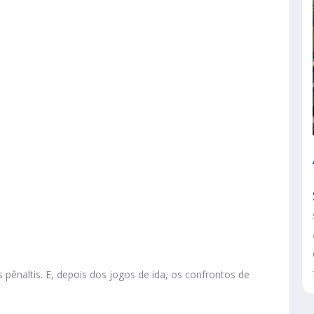
pênaltis. E, depois dos jogos de ida, os confrontos de