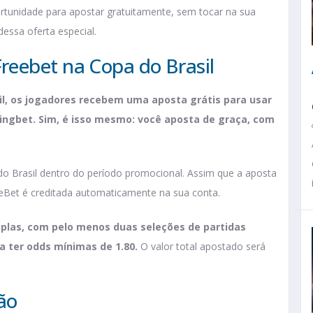
ortunidade para apostar gratuitamente, sem tocar na sua
essa oferta especial.
reebet na Copa do Brasil
l, os jogadores recebem uma aposta grátis para usar
ingbet. Sim, é isso mesmo: você aposta de graça, com
 do Brasil dentro do período promocional. Assim que a aposta
reeBet é creditada automaticamente na sua conta.
plas, com pelo menos duas seleções de partidas
a ter odds mínimas de 1.80.
O valor total apostado será
ão