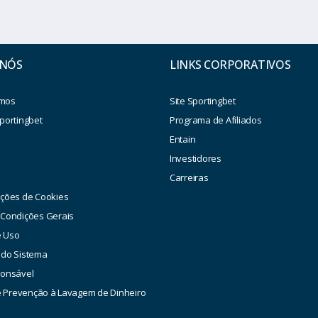
 NÓS
LINKS CORPORATIVOS
mos
Site Sportingbet
portingbet
Programa de Afiliados
Entain
Investidores
a
Carreiras
ações de Cookies
 Condições Gerais
e Uso
 do Sistema
ponsável
de Prevenção à Lavagem de Dinheiro