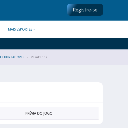
Registre-se
MAIS ESPORTES
 LIBERTADORES
Resultados
PRÉVIA DO JOGO