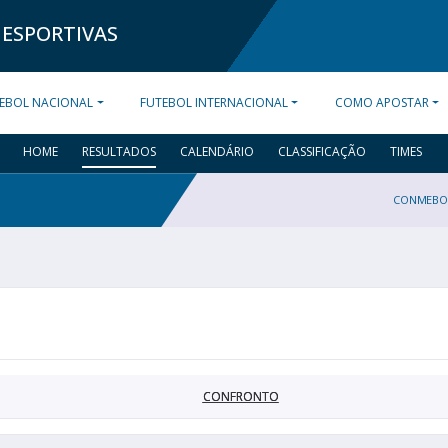
 ESPORTIVAS
EBOL NACIONAL
FUTEBOL INTERNACIONAL
COMO APOSTAR
HOME
RESULTADOS
CALENDÁRIO
CLASSIFICAÇÃO
TIMES
CONMEBOL
CONFRONTO