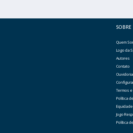
SOBRE
Quem So
Logo da S
Autores
Contato
Ouvidori
Configur
Termos e
Política d
Equidade
Jogo Res
Política 