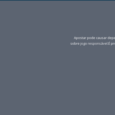
Apostar pode causar depe
sobre
jogo responsável
.É p