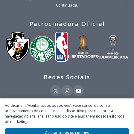
Continuada.
Patrocinadora Oficial
Redes Sociais
Ao clicar em “Aceitar todos os cookies”, você concorda com o
armazenamento de cookies no seu dispositivo para melhorar a
Este site é operado pela Ventmear Brasil LTDA (CNPJ 52.868.380/0001-84), com
navegação no site, analisar o uso do site e ajudar em nossos esforços
endereço na Avenida Brigadeiro Faria Lima, nº 4.055, 3º andar, Itaim Bibi, no
de marketing.
Município de São Paulo, Estado de São Paulo, CEP 04538-133, Brasil - empresa
autorizada a operar apostas de quota fixa em todo território nacional pela
Aceitar todos os cookies
Secretaria de Prêmios e Apostas do Ministério da Fazenda, conforme Portaria nº