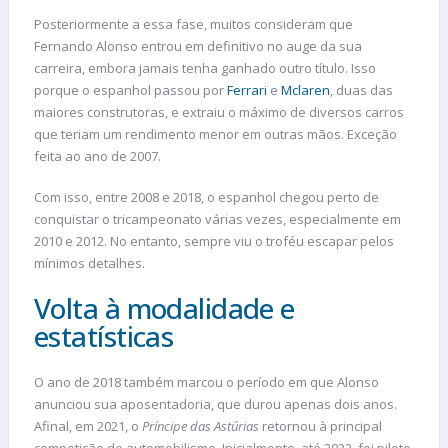
Posteriormente a essa fase, muitos consideram que
Fernando Alonso entrou em definitivo no auge da sua
carreira, embora jamais tenha ganhado outro título. Isso
porque o espanhol passou por
Ferrari
e
Mclaren
, duas das
maiores construtoras, e extraiu o máximo de diversos carros
que teriam um rendimento menor em outras mãos. Exceção
feita ao ano de 2007.
Com isso, entre 2008 e 2018, o espanhol chegou perto de
conquistar o tricampeonato várias vezes, especialmente em
2010 e 2012. No entanto, sempre viu o troféu escapar pelos
mínimos detalhes.
Volta à modalidade e
estatísticas
O ano de 2018 também marcou o período em que Alonso
anunciou sua aposentadoria, que durou apenas dois anos.
Afinal, em 2021, o
Príncipe das Astúrias
retornou à principal
competição de automobilismo. Inicialmente, até 2022, foi piloto