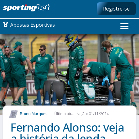
Registre-se
Apostas Esportivas
CONMEBOL LIBERTADORES
FUTEBOL NACIONAL
FUTEBOL INTERNACIONAL
COMO APOSTAR
Bruno Marquesini
Última atualização: 01/11/2024
MAIS ESPORTES
Fernando Alonso: veja
a história da lenda