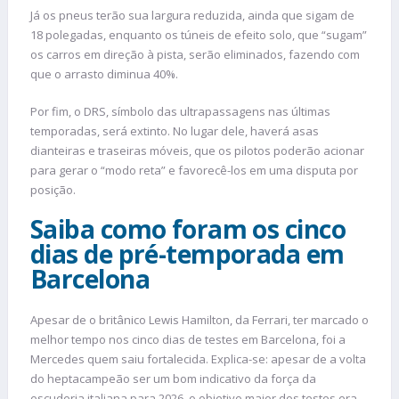
Já os pneus terão sua largura reduzida, ainda que sigam de
18 polegadas, enquanto os túneis de efeito solo, que “sugam”
os carros em direção à pista, serão eliminados, fazendo com
que o arrasto diminua 40%.
Por fim, o DRS, símbolo das ultrapassagens nas últimas
temporadas, será extinto. No lugar dele, haverá asas
dianteiras e traseiras móveis, que os pilotos poderão acionar
para gerar o “modo reta” e favorecê-los em uma disputa por
posição.
Saiba como foram os cinco
dias de pré-temporada em
Barcelona
Apesar de o britânico Lewis Hamilton, da Ferrari, ter marcado o
melhor tempo nos cinco dias de testes em Barcelona, foi a
Mercedes quem saiu fortalecida. Explica-se: apesar de a volta
do heptacampeão ser um bom indicativo da força da
escuderia italiana para 2026, o objetivo maior dos testes era