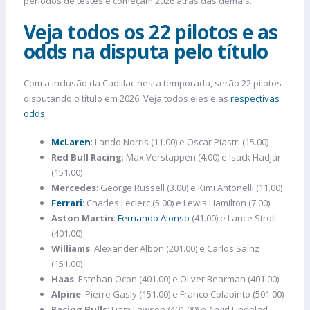
períodos de testes e começam 2026 atrás das demais.
Veja todos os 22 pilotos e as
odds na disputa pelo título
Com a inclusão da Cadillac nesta temporada, serão 22 pilotos
disputando o título em 2026. Veja todos eles e as
respectivas
odds
:
McLaren
: Lando Norris (11.00) e Oscar Piastri (15.00)
Red Bull Racing
: Max Verstappen (4.00) e Isack Hadjar
(151.00)
Mercedes
: George Russell (3.00) e Kimi Antonelli (11.00)
Ferrari
: Charles Leclerc (5.00) e Lewis Hamilton (7.00)
Aston Martin
:
Fernando Alonso
(41.00) e Lance Stroll
(401.00)
Williams
: Alexander Albon (201.00) e Carlos Sainz
(151.00)
Haas
: Esteban Ocon (401.00) e Oliver Bearman (401.00)
Alpine
: Pierre Gasly (151.00) e Franco Colapinto (501.00)
Racing Bulls
: Liam Lawson (401.00) e Arvid Lindblad