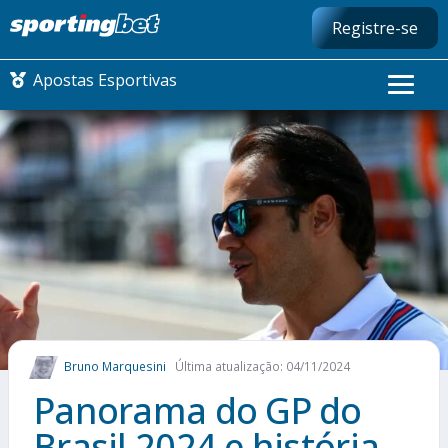
Registre-se
Apostas Esportivas
CONMEBOL LIBERTADORES
FUTEBOL NACIONAL
FUTEBOL INTERNACIONAL
COMO APOSTAR
Bruno Marquesini
Última atualização: 04/11/2024
MAIS ESPORTES
Panorama do GP do
Brasil 2024 e história