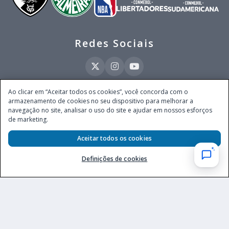
Redes Sociais
Ao clicar em “Aceitar todos os cookies”, você concorda com o
armazenamento de cookies no seu dispositivo para melhorar a
Este site é operado pela Ventmear Brasil LTDA (CNPJ 52.868.380/0001-84), com
navegação no site, analisar o uso do site e ajudar em nossos esforços
endereço na Avenida Brigadeiro Faria Lima, nº 4.055, 3º andar, Itaim Bibi, no
de marketing.
Município de São Paulo, Estado de São Paulo, CEP 04538-133, Brasil - empresa
autorizada a operar apostas de quota fixa em todo território nacional pela
Secretaria de Prêmios e Apostas do Ministério da Fazenda, conforme Portaria nº
Aceitar todos os cookies
247, de 07.02.2025, publicada no DOU em 11.2.2025.
Definições de cookies