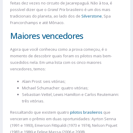
feitas dez vezes no circuito de Jacarepaguá. Não à toa, é
possível dizer que o
Grand Prix
brasileiro é um dos mais
tradicionais do planeta, ao lado dos de
Silverstone
, Spa
Francorchamps e até Mônaco.
Maiores vencedores
Agora que você conheceu como a prova começou, é o
momento de descobrir quais foram os pilotos mais bem-
sucedidos nela. Em uma lista com os cinco maiores
vencedores, temos:
Alain Prost: seis vitórias;
Michael Schumacher: quatro vitórias;
Sebastian Vettel, Lewis Hamilton e Carlos Reutemann:
três vitórias.
Ressaltando que existem quatro
pilotos brasileiros
que
venceram o prêmio em duas oportunidades: Ayrton Senna
(1991 e 1993), Emerson Fittipaldi (1973 e 1974), Nelson Piquet
(1983 e 1986) e Felipe Massa (2006 e 2008).