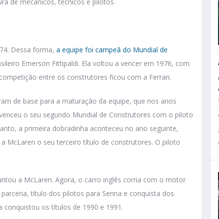
a de mecânicos, técnicos e pilotos.
974. Dessa forma,
a equipe foi campeã do Mundial de
leiro Emerson Fittipaldi. Ela voltou a vencer em 1976, com
a competição entre os construtores ficou com a Ferrari.
viram de base para a maturação da equipe, que nos anos
 venceu o seu segundo Mundial de Construtores com o piloto
anto, a primeira dobradinha aconteceu no ano seguinte,
a McLaren o seu terceiro título de construtores. O piloto
juntou a McLaren. Agora, o carro inglês corria com o motor
arceria, título dos pilotos para Senna e conquista dos
a conquistou os títulos de 1990 e 1991.