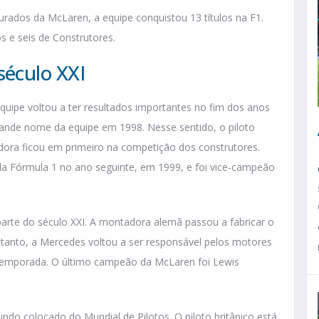
rados da McLaren, a equipe conquistou 13 títulos na F1.
s e seis de Construtores.
éculo XXI
quipe voltou a ter resultados importantes no fim dos anos
nde nome da equipe em 1998. Nesse sentido, o piloto
dora ficou em primeiro na competição dos construtores.
 da Fórmula 1 no ano seguinte, em 1999, e foi vice-campeão
arte do século XXI. A montadora alemã passou a fabricar o
tanto, a Mercedes voltou a ser responsável pelos motores
 temporada. O último campeão da McLaren foi Lewis
do colocado do Mundial de Pilotos. O piloto britânico está