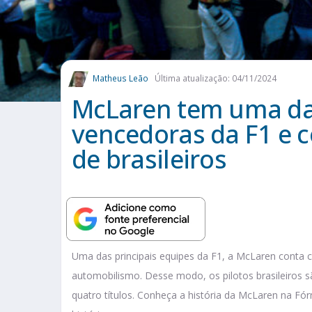
Matheus Leão
Última atualização: 04/11/2024
McLaren tem uma das
vencedoras da F1 e 
de brasileiros
Uma das principais equipes da F1, a McLaren conta co
automobilismo. Desse modo, os pilotos brasileiro
quatro títulos. Conheça a história da McLaren na Fó