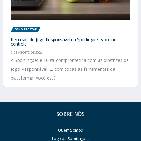
COMO APOSTAR
Recursos de Jogo Responsável na Sportingbet: você no
controle
5 DE AGOSTO DE 2026
A Sportingbet é 100% comprometida com as diretrizes de
Jogo Responsável. E, com todas as ferramentas da
plataforma, você está...
SOBRE NÓS
Quem Somos
Logo da Sportingbet