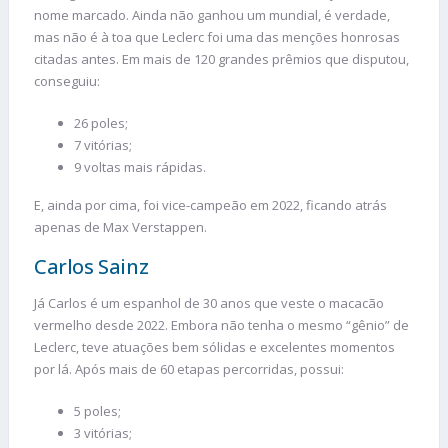
nome marcado. Ainda não ganhou um mundial, é verdade,
mas não é à toa que Leclerc foi uma das menções honrosas
citadas antes. Em mais de 120 grandes prêmios que disputou,
conseguiu:
26 poles;
7 vitórias;
9 voltas mais rápidas.
E, ainda por cima, foi vice-campeão em 2022, ficando atrás
apenas de Max Verstappen.
Carlos Sainz
Já Carlos é um espanhol de 30 anos que veste o macacão
vermelho desde 2022. Embora não tenha o mesmo “gênio” de
Leclerc, teve atuações bem sólidas e excelentes momentos
por lá. Após mais de 60 etapas percorridas, possui:
5 poles;
3 vitórias;