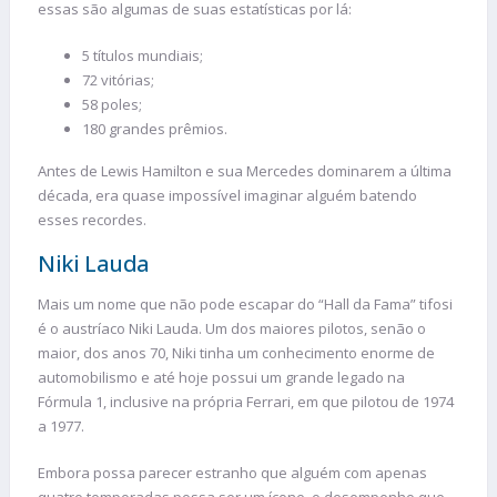
essas são algumas de suas estatísticas por lá:
5 títulos mundiais;
72 vitórias;
58 poles;
180 grandes prêmios.
Antes de Lewis Hamilton e sua Mercedes dominarem a última
década, era quase impossível imaginar alguém batendo
esses recordes.
Niki Lauda
Mais um nome que não pode escapar do “Hall da Fama” tifosi
é o austríaco Niki Lauda. Um dos maiores pilotos, senão o
maior, dos anos 70, Niki tinha um conhecimento enorme de
automobilismo e até hoje possui um grande legado na
Fórmula 1, inclusive na própria Ferrari, em que pilotou de 1974
a 1977.
Embora possa parecer estranho que alguém com apenas
quatro temporadas possa ser um ícone, o desempenho que