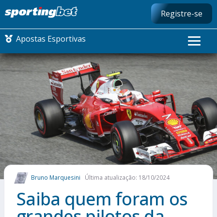
Registre-se
Apostas Esportivas
CONMEBOL LIBERTADORES
FUTEBOL NACIONAL
FUTEBOL INTERNACIONAL
COMO APOSTAR
Bruno Marquesini
Última atualização: 18/10/2024
MAIS ESPORTES
Saiba quem foram os
grandes pilotos da