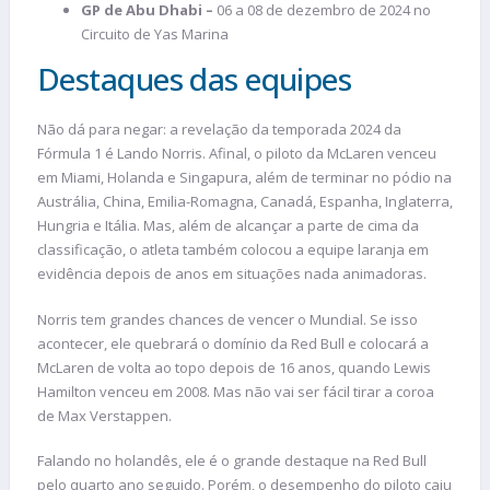
GP de Abu Dhabi –
06 a 08 de dezembro de 2024 no
Circuito de Yas Marina
Destaques das equipes
Não dá para negar: a revelação da temporada 2024 da
Fórmula 1 é Lando Norris. Afinal, o piloto da McLaren venceu
em Miami, Holanda e Singapura, além de terminar no pódio na
Austrália, China, Emilia-Romagna, Canadá, Espanha, Inglaterra,
Hungria e Itália. Mas, além de alcançar a parte de cima da
classificação, o atleta também colocou a equipe laranja em
evidência depois de anos em situações nada animadoras.
Norris tem grandes chances de vencer o Mundial. Se isso
acontecer, ele quebrará o domínio da Red Bull e colocará a
McLaren de volta ao topo depois de 16 anos, quando Lewis
Hamilton venceu em 2008. Mas não vai ser fácil tirar a coroa
de Max Verstappen.
Falando no holandês, ele é o grande destaque na Red Bull
pelo quarto ano seguido. Porém, o desempenho do piloto caiu