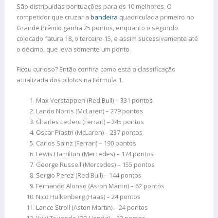
São distribuídas pontuações para os 10 melhores. O
competidor que cruzar a
bandeira
quadriculada primeiro no
Grande Prêmio ganha 25 pontos, enquanto o segundo
colocado fatura 18, o terceiro 15, e assim sucessivamente até
o décimo, que leva somente um ponto.
Ficou curioso? Então confira como está a classificação
atualizada dos pilotos na Fórmula 1.
Max Verstappen (Red Bull) – 331 pontos
Lando Norris (McLaren) – 279 pontos
Charles Leclerc (Ferrari) – 245 pontos
Oscar Piastri (McLaren) – 237 pontos
Carlos Sainz (Ferrari) – 190 pontos
Lewis Hamilton (Mercedes) – 174 pontos
George Russell (Mercedes) – 155 pontos
Sergio Perez (Red Bull) – 144 pontos
Fernando Alonso (Aston Martin) – 62 pontos
Nico Hulkenberg (Haas) – 24 pontos
Lance Stroll (Aston Martin) – 24 pontos
Yuki Tsunoda (RB Honda) – 22 pontos