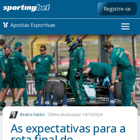
Registre-se
Apostas Esportivas
CONMEBOL LIBERTADORES
FUTEBOL NACIONAL
FUTEBOL INTERNACIONAL
COMO APOSTAR
Beatriz Fabbri
Última atualização: 18/10/2024
MAIS ESPORTES
As expectativas para a
reta final do