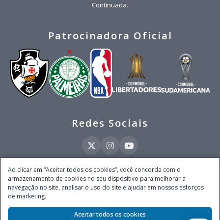
Continuada.
Patrocinadora Oficial
Redes Sociais
Ao clicar em “Aceitar todos os cookies”, você concorda com o
armazenamento de cookies no seu dispositivo para melhorar a
Este site é operado pela Ventmear Brasil LTDA (CNPJ 52.868.380/0001-84), com
navegação no site, analisar o uso do site e ajudar em nossos esforços
endereço na Avenida Brigadeiro Faria Lima, nº 4.055, 3º andar, Itaim Bibi, no
de marketing.
Município de São Paulo, Estado de São Paulo, CEP 04538-133, Brasil - empresa
autorizada a operar apostas de quota fixa em todo território nacional pela
Aceitar todos os cookies
Secretaria de Prêmios e Apostas do Ministério da Fazenda, conforme Portaria nº