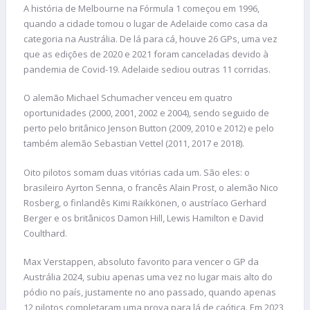
A história de Melbourne na Fórmula 1 começou em 1996,
quando a cidade tomou o lugar de Adelaide como casa da
categoria na Austrália. De lá para cá, houve 26 GPs, uma vez
que as edições de 2020 e 2021 foram canceladas devido à
pandemia de Covid-19. Adelaide sediou outras 11 corridas.
O alemão Michael Schumacher venceu em quatro
oportunidades (2000, 2001, 2002 e 2004), sendo seguido de
perto pelo britânico Jenson Button (2009, 2010 e 2012) e pelo
também alemão Sebastian Vettel (2011, 2017 e 2018).
Oito pilotos somam duas vitórias cada um. São eles: o
brasileiro Ayrton Senna, o francês Alain Prost, o alemão Nico
Rosberg, o finlandês Kimi Räikkönen, o austríaco Gerhard
Berger e os britânicos Damon Hill, Lewis Hamilton e David
Coulthard.
Max Verstappen, absoluto favorito para vencer o GP da
Austrália 2024, subiu apenas uma vez no lugar mais alto do
pódio no país, justamente no ano passado, quando apenas
12 pilotos completaram uma prova para lá de caótica. Em 2023,