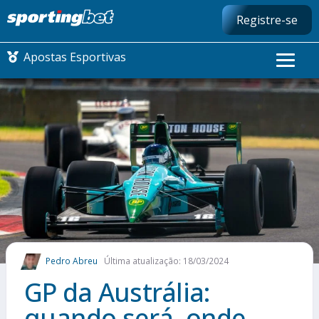
Registre-se
Apostas Esportivas
CONMEBOL LIBERTADORES
FUTEBOL NACIONAL
FUTEBOL INTERNACIONAL
COMO APOSTAR
Pedro Abreu
Última atualização: 18/03/2024
MAIS ESPORTES
GP da Austrália:
quando será, onde