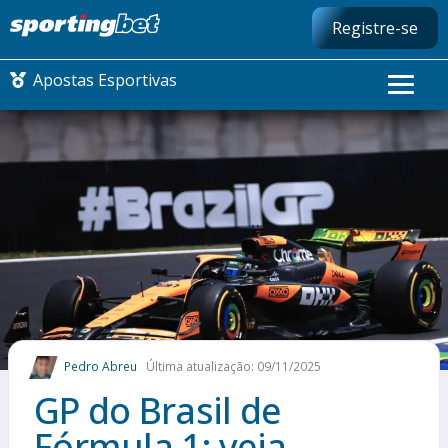
Registre-se
Apostas Esportivas
CONMEBOL LIBERTADORES
FUTEBOL NACIONAL
FUTEBOL INTERNACIONAL
COMO APOSTAR
Pedro Abreu
Última atualização: 09/11/2025
MAIS ESPORTES
GP do Brasil de
Fórmula 1: veja