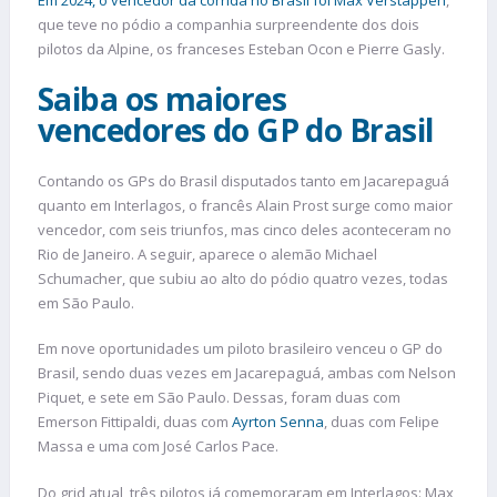
Em 2024, o vencedor da corrida no Brasil foi Max Verstappen
,
que teve no pódio a companhia surpreendente dos dois
pilotos da Alpine, os franceses Esteban Ocon e Pierre Gasly.
Saiba os maiores
vencedores do GP do Brasil
Contando os GPs do Brasil disputados tanto em Jacarepaguá
quanto em Interlagos, o francês Alain Prost surge como maior
vencedor, com seis triunfos, mas cinco deles aconteceram no
Rio de Janeiro. A seguir, aparece o alemão Michael
Schumacher, que subiu ao alto do pódio quatro vezes, todas
em São Paulo.
Em nove oportunidades um piloto brasileiro venceu o GP do
Brasil, sendo duas vezes em Jacarepaguá, ambas com Nelson
Piquet, e sete em São Paulo. Dessas, foram duas com
Emerson Fittipaldi, duas com
Ayrton Senna
, duas com Felipe
Massa e uma com José Carlos Pace.
Do grid atual, três pilotos já comemoraram em Interlagos: Max