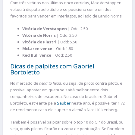
Com três vitórias nas últimas cinco corridas, Max Verstappen
voltou à disputa pelo título e se posiciona como um dos
favoritos para vencer em Interlagos, ao lado de Lando Norris.
Vitória de Verstappen
| Odd: 2.50
Vitória de Norris
| Odd: 2.50
Vitória de Piastri
| Odd: 5.50
McLaren vence
| Odd: 1.80
Red Bull vence
| Odd: 2.50
Dicas de palpites com Gabriel
Bortoletto
No mercado de
head to head
, ou seja, de piloto contra piloto, é
possível apostar em quem se sairá melhor entre dois
companheiros de escuderia. No caso do brasileiro Gabriel
Bortoleto, estreante pela
Sauber
neste ano, é possível ter 1.72
de rendimento caso ele supere o alemão Nico Hülkenberg.
Também é possível palpitar sobre o top 10 do GP do Brasil, ou
seja, quais pilotos ficarão na zona de pontuação. Se Bortoleto