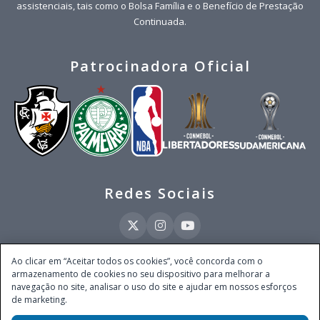
assistenciais, tais como o Bolsa Família e o Benefício de Prestação
Continuada.
Patrocinadora Oficial
Redes Sociais
Ao clicar em “Aceitar todos os cookies”, você concorda com o
armazenamento de cookies no seu dispositivo para melhorar a
Este site é operado pela Ventmear Brasil LTDA (CNPJ 52.868.380/0001-84), com
navegação no site, analisar o uso do site e ajudar em nossos esforços
endereço na Avenida Brigadeiro Faria Lima, nº 4.055, 3º andar, Itaim Bibi, no
de marketing.
Município de São Paulo, Estado de São Paulo, CEP 04538-133, Brasil - empresa
autorizada a operar apostas de quota fixa em todo território nacional pela