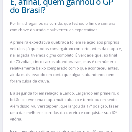
E, afinal, quem ganhou o GP
do Brasil?
Por fim, chegamos na corrida, que fechou o fim de semana
com chave dourada e subverteu as expectativas.
A primeira expectativa quebrada foi em relação aos próprios
veículos, já que todos conseguiram concerto antes da etapa e,
na largada, tivemos o
grid
completo. É verdade que, ao final
de 70 voltas, cinco carros abandonaram, mas é um número
relativamente baixo comparado com o que aconteceu antes,
ainda mais levando em conta que alguns abandonos nem
foram culpa da chuva.
E a segunda foi em relação a Lando. Largando em primeiro, o
britânico teve uma etapa muito abaixo e terminou em sexto.
Além disso, viu Verstappen, que largou da 17ª posição, fazer
uma das melhores corridas da carreira e conquistar sua 62ª
vitória.
Isso aumentou a diferença entre ambos para 62 pontos e