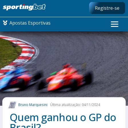
Registre-se
Apostas Esportivas
CONMEBOL LIBERTADORES
FUTEBOL NACIONAL
FUTEBOL INTERNACIONAL
COMO APOSTAR
Bruno Marquesini
Última atualização: 04/11/2024
MAIS ESPORTES
Quem ganhou o GP do
Brasil?