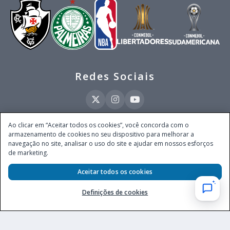
Redes Sociais
Ao clicar em “Aceitar todos os cookies”, você concorda com o
armazenamento de cookies no seu dispositivo para melhorar a
Este site é operado pela Ventmear Brasil LTDA (CNPJ 52.868.380/0001-84), com
navegação no site, analisar o uso do site e ajudar em nossos esforços
endereço na Avenida Brigadeiro Faria Lima, nº 4.055, 3º andar, Itaim Bibi, no
de marketing.
Município de São Paulo, Estado de São Paulo, CEP 04538-133, Brasil - empresa
autorizada a operar apostas de quota fixa em todo território nacional pela
Secretaria de Prêmios e Apostas do Ministério da Fazenda, conforme Portaria nº
Aceitar todos os cookies
247, de 07.02.2025, publicada no DOU em 11.2.2025.
Definições de cookies