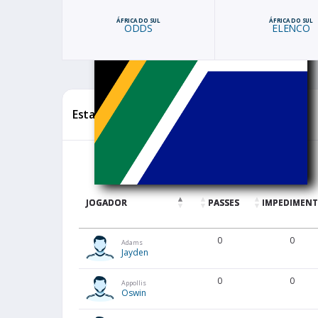
ÁFRICA DO SUL
ÁFRICA DO SUL
ODDS
ELENCO
Estatísticas
JOGADOR
PASSES
IMPEDIMEN
0
0
Adams
Jayden
0
0
Appollis
Oswin