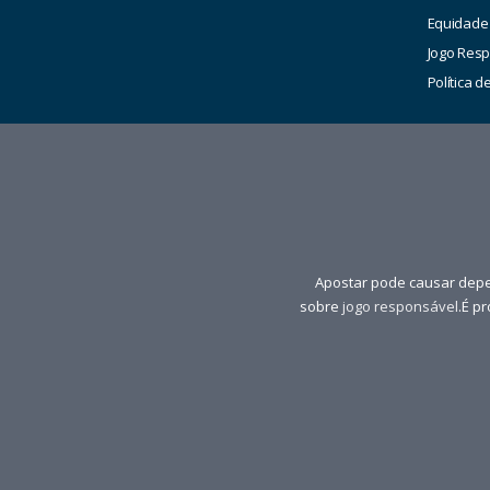
Equidade
Jogo Res
Política 
Apostar pode causar depe
sobre
jogo responsável
.É p