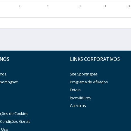
0
1
0
0
0
 NÓS
LINKS CORPORATIVOS
mos
Site Sportingbet
portingbet
Programa de Afiliados
Entain
Investidores
a
Carreiras
ações de Cookies
 Condições Gerais
e Uso