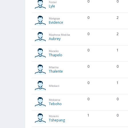
0
0
Foster
Lyle
0
2
Makgopa
Evidence
0
2
Maphosa Modiba
Aubrey
0
1
Maseko
Thapelo
0
0
Mbatha
Thalente
0
1
Mbokazi
0
0
Mokoena
Teboho
1
0
Moremi
Tshepang