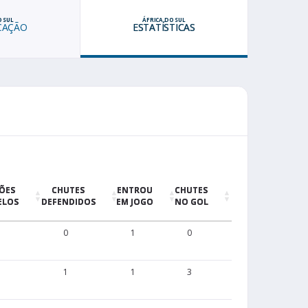
O SUL
ÁFRICA DO SUL
ICAÇÃO
ESTATÍSTICAS
ÕES
CHUTES
ENTROU
CHUTES
FOI
ELOS
DEFENDIDOS
EM JOGO
NO GOL
SUBSTITUÍDO
0
1
0
2
1
1
3
1