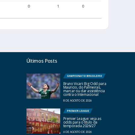
0
1
0
0
Últimos Posts
CAMPEONATO BRASILEIRO
Bruno Vicari: Big Odd para
Mauricio, do Palmeiras,
marcar ou dar assistência
contra o Internacional
8 DE AGOSTO DE 2026
PREMIER LEAGUE
Premier League: veja as
odds para o título da
temporada 2026/27
6 DE AGOSTO DE 2026