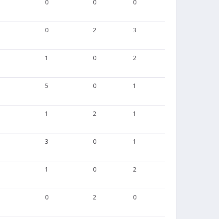
0
0
0
1
0
2
3
1
1
0
2
1
5
0
1
3
1
2
1
0
3
0
1
0
1
0
2
0
0
2
0
0