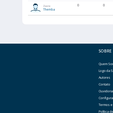
0
0
Zwane
Themba
SOBRE
Quem So
Logo da S
Autores
Contato
Ouvidori
Configur
Termos e
Política d