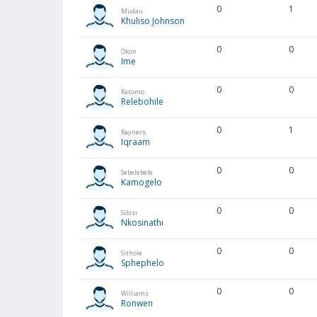
0
1
Mudau
Khuliso Johnson
0
0
Okon
Ime
0
0
Ratomo
Relebohile
0
1
Rayners
Iqraam
0
0
Sebelebele
Kamogelo
0
0
Sibisi
Nkosinathi
0
0
Sithole
Sphephelo
0
0
Williams
Ronwen