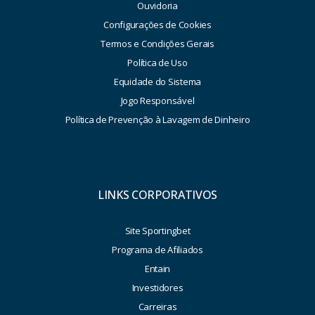
Ouvidoria
Configurações de Cookies
Termos e Condições Gerais
Política de Uso
Equidade do Sistema
Jogo Responsável
Política de Prevenção à Lavagem de Dinheiro
LINKS CORPORATIVOS
Site Sportingbet
Programa de Afiliados
Entain
Investidores
Carreiras