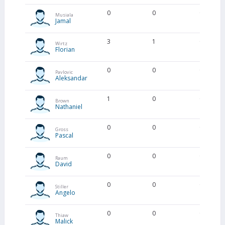
0
0
0
Musiala
Jamal
3
1
0
Wirtz
Florian
0
0
0
Pavlovic
Aleksandar
1
0
0
Brown
Nathaniel
0
0
0
Gross
Pascal
0
0
0
Raum
David
0
0
0
Stiller
Angelo
0
0
0
Thiaw
Malick