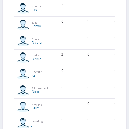
2
0
0
Kimmich
Joshua
0
1
0
Sané
Leroy
1
0
0
Amiri
Nadiem
2
0
0
Undav
Deniz
0
1
0
Havertz
Kai
0
0
0
Schlotterbeck
Nico
1
0
0
Nmecha
Felix
0
0
0
Leweling
Jamie