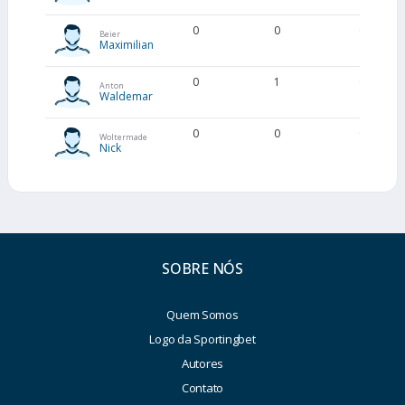
0
0
0
Beier
Maximilian
0
1
0
Anton
Waldemar
0
0
0
Woltermade
Nick
SOBRE NÓS
Quem Somos
Logo da Sportingbet
Autores
Contato