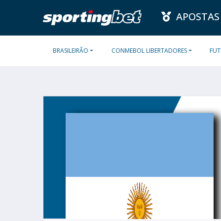
APOSTAS
BRASILEIRÃO
CONMEBOL LIBERTADORES
FUT