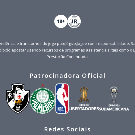
ndência e transtornos do jogo patológico.Jogue com responsabilidade. S
roibido apostar usando recursos de programas assistenciais, tais como o B
Prestação Continuada.
Patrocinadora Oficial
Redes Sociais