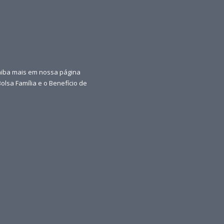
aiba mais em nossa página
olsa Família e o Benefício de