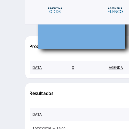
ARGENTINA
ARGENTINA
ODDS
ELENCO
Próximas Partidas
DATA
X
AGENDA
Resultados
DATA
19/07/2026 às 16:00