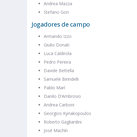
Andrea Mazza
Stefano Gori
Jogadores de campo
Armando Izzo
Giulio Donati
Luca Caldirola
Pedro Pereira
Davide Bettella
Samuele Birindelli
Pablo Marí
Danilo D’Ambrosio
Andrea Carboni
Georgios Kyriakopoulos
Roberto Gagliardini
José Machín