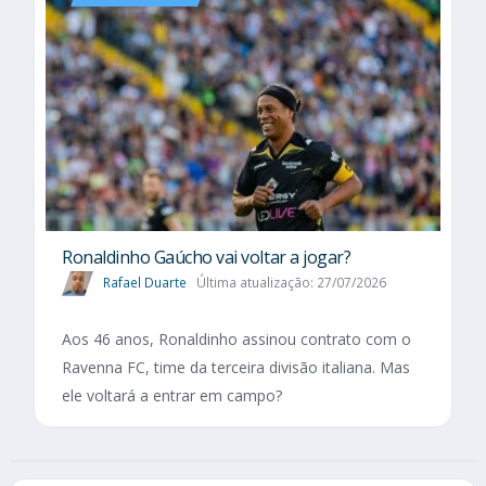
Ronaldinho Gaúcho vai voltar a jogar?
Rafael Duarte
Última atualização: 27/07/2026
Aos 46 anos, Ronaldinho assinou contrato com o
Ravenna FC, time da terceira divisão italiana. Mas
ele voltará a entrar em campo?