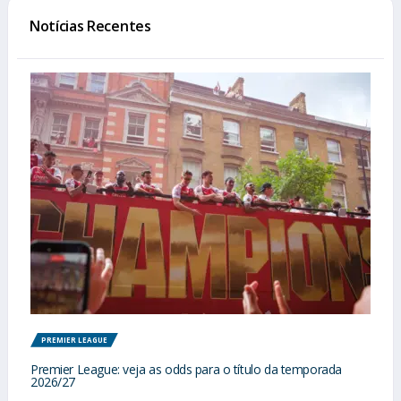
Notícias Recentes
PREMIER LEAGUE
Premier League: veja as odds para o título da temporada
2026/27