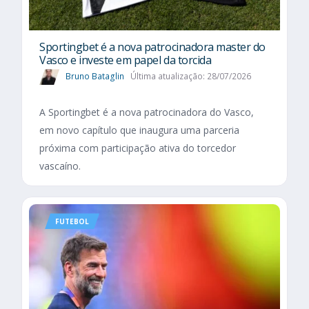
Sportingbet é a nova patrocinadora master do
Vasco e investe em papel da torcida
Bruno Bataglin
Última atualização: 28/07/2026
A Sportingbet é a nova patrocinadora do Vasco,
em novo capítulo que inaugura uma parceria
próxima com participação ativa do torcedor
vascaíno.
FUTEBOL