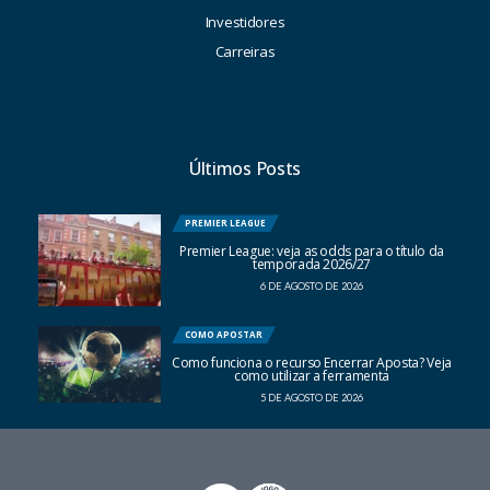
Investidores
Carreiras
Últimos Posts
PREMIER LEAGUE
Premier League: veja as odds para o título da
temporada 2026/27
6 DE AGOSTO DE 2026
COMO APOSTAR
Como funciona o recurso Encerrar Aposta? Veja
como utilizar a ferramenta
5 DE AGOSTO DE 2026