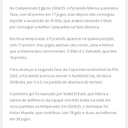
No Campeonato Egípcio 2024/25, o Pyramids liderou a primeira
fase, com 42 pontos em 17 jogos, mas depois não conseguiu
impedir a ascensão do Al Ahly, que acabou levando o título
por conseguir a melhor campanha na fase decisiva.
Na nova temporada, o Pyramids aparece na quarta posição,
com 11 pontos, mas jogou apenas seis vezes, uma a menos
que a maioria dos concorrentes. O líder é o Zamalek, que tem
16 pontos.
Para alcançar a segunda fase da Copa Intercontinental da Fifa
2025, o Pyramids precisou vencer o Auckland City, da Nova
Zelândia, por 3 a 0, na partida de abertura do torneio.
O primeiro gol foi marcado por Walid El Karti, que lidera a
tabela de artilheiros da equipe com três bolas na rede em
cinco partidas na temporada. Em 2024/25, o destaque foi
Fiston Mayele, que contribuiu com 18 gols e duas assistências
em 38 jogos.