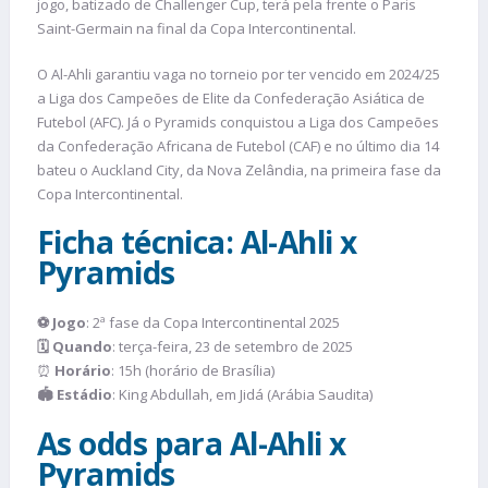
jogo, batizado de Challenger Cup, terá pela frente o Paris
Saint-Germain na final da Copa Intercontinental.
O Al-Ahli garantiu vaga no torneio por ter vencido em 2024/25
a Liga dos Campeões de Elite da Confederação Asiática de
Futebol (AFC). Já o Pyramids conquistou a Liga dos Campeões
da Confederação Africana de Futebol (CAF) e no último dia 14
bateu o Auckland City, da Nova Zelândia, na primeira fase da
Copa Intercontinental.
Ficha técnica: Al-Ahli x
Pyramids
⚽
Jogo
: 2ª fase da Copa Intercontinental 2025
🗓️
Quando
: terça-feira, 23 de setembro de 2025
⏰
Horário
: 15h (horário de Brasília)
🏟️
Estádio
: King Abdullah, em Jidá (Arábia Saudita)
As odds para Al-Ahli x
Pyramids