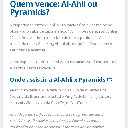
Quem vence: Al-Ahli ou
Pyramids?
A disparidade entre Al-Ahli ou Pyramids fica evidente ao se
observar o valor de cada elenco: 173 milhões de euros contra
22 milhões. Adicionando o fato de que a partida será
realizada no estádio King Abdullah, em Jidá, o favoritismo dos
sauditas se acentua.
O retrospecto histórico de Al-Ahli x Pyramids será iniciado com
a partida desta terça-feira.
Onde assistir a Al-Ahli x Pyramids
📺
Al-Ahli x Pyramids, que terá início às 15h de quarta-feira
(horário de Brasília), no estádio King Abdullah, em Jidá, terá
transmissão ao vivo da CazéTV, no YouTube.
As odds foram verificadas no momento da produção deste
conteúdo e estão sujeitas a mudanças. Consulte as odds
atualizadas na seção de apostas esportivas da Sportingbet.