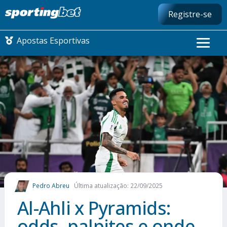
Registre-se
Apostas Esportivas
CONMEBOL LIBERTADORES
FUTEBOL NACIONAL
FUTEBOL INTERNACIONAL
COMO APOSTAR
Pedro Abreu
Última atualização: 22/09/2025
MAIS ESPORTES
Al-Ahli x Pyramids:
odds, palpites e onde