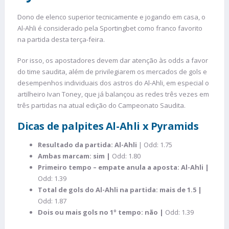
Dono de elenco superior tecnicamente e jogando em casa, o
Al-Ahli é considerado pela Sportingbet como franco favorito
na partida desta terça-feira.
Por isso, os apostadores devem dar atenção às odds a favor
do time saudita, além de privilegiarem os mercados de gols e
desempenhos individuais dos astros do Al-Ahli, em especial o
artilheiro Ivan Toney, que já balançou as redes três vezes em
três partidas na atual edição do Campeonato Saudita.
Dicas de palpites Al-Ahli x Pyramids
Resultado da partida: Al-Ahli
| Odd: 1.75
Ambas marcam: sim |
Odd: 1.80
Primeiro tempo – empate anula a aposta: Al-Ahli |
Odd: 1.39
Total de gols do Al-Ahli na partida: mais de 1.5 |
Odd: 1.87
Dois ou mais gols no 1º tempo: não |
Odd: 1.39