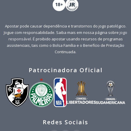
Apostar pode causar dependência e transtornos do jogo patológico.
Jogue com responsabilidade. Saiba mais em nossa página sobre
jogo
responsável
. É proibido apostar usando recursos de programas
assistenciais, tais como o Bolsa Família e o Benefício de Prestação
Continuada.
Patrocinadora Oficial
Redes Sociais