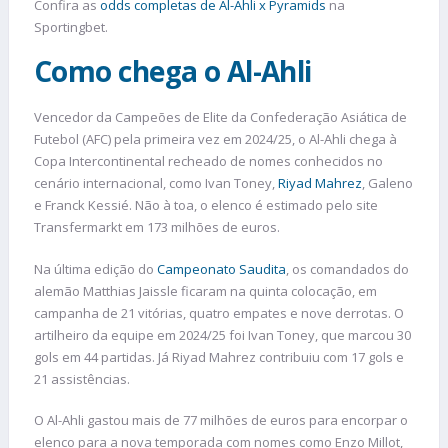
Confira as
odds completas de Al-Ahli x Pyramids
na
Sportingbet.
Como chega o Al-Ahli
Vencedor da Campeões de Elite da Confederação Asiática de
Futebol (AFC) pela primeira vez em 2024/25, o Al-Ahli chega à
Copa Intercontinental recheado de nomes conhecidos no
cenário internacional, como Ivan Toney,
Riyad Mahrez
, Galeno
e Franck Kessié. Não à toa, o elenco é estimado pelo site
Transfermarkt em 173 milhões de euros.
Na última edição do
Campeonato Saudita
, os comandados do
alemão Matthias Jaissle ficaram na quinta colocação, em
campanha de 21 vitórias, quatro empates e nove derrotas. O
artilheiro da equipe em 2024/25 foi Ivan Toney, que marcou 30
gols em 44 partidas. Já Riyad Mahrez contribuiu com 17 gols e
21 assistências.
O Al-Ahli gastou mais de 77 milhões de euros para encorpar o
elenco para a nova temporada com nomes como Enzo Millot,