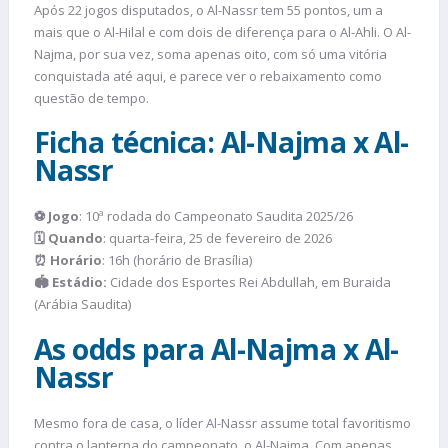
Após 22 jogos disputados, o Al-Nassr tem 55 pontos, um a
mais que o Al-Hilal e com dois de diferença para o Al-Ahli. O Al-
Najma, por sua vez, soma apenas oito, com só uma vitória
conquistada até aqui, e parece ver o rebaixamento como
questão de tempo.
Ficha técnica: Al-Najma x Al-
Nassr
⚽
Jogo
: 10ª rodada do Campeonato Saudita 2025/26
🗓️
Quando
: quarta-feira, 25 de fevereiro de 2026
⏰
Horário
: 16h (horário de Brasília)
🏟️
Estádio:
Cidade dos Esportes Rei Abdullah, em Buraida
(Arábia Saudita)
As odds para Al-Najma x Al-
Nassr
Mesmo fora de casa, o líder Al-Nassr assume total favoritismo
contra o lanterna do campeonato, o Al-Najma. Com apenas