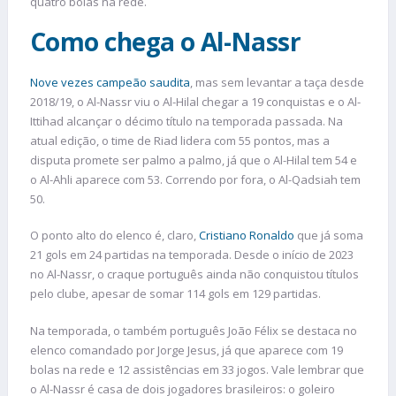
quatro bolas na rede.
Como chega o Al-Nassr
Nove vezes campeão saudita
, mas sem levantar a taça desde
2018/19, o Al-Nassr viu o Al-Hilal chegar a 19 conquistas e o Al-
Ittihad alcançar o décimo título na temporada passada. Na
atual edição, o time de Riad lidera com 55 pontos, mas a
disputa promete ser palmo a palmo, já que o Al-Hilal tem 54 e
o Al-Ahli aparece com 53. Correndo por fora, o Al-Qadsiah tem
50.
O ponto alto do elenco é, claro,
Cristiano Ronaldo
que já soma
21 gols em 24 partidas na temporada. Desde o início de 2023
no Al-Nassr, o craque português ainda não conquistou títulos
pelo clube, apesar de somar 114 gols em 129 partidas.
Na temporada, o também português João Félix se destaca no
elenco comandado por Jorge Jesus, já que aparece com 19
bolas na rede e 12 assistências em 33 jogos. Vale lembrar que
o Al-Nassr é casa de dois jogadores brasileiros: o goleiro