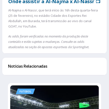
Onde assistir a Al-Najma x Al-Nassr
📺
Al-Najma x Al-Nassr, que terá início às 16h desta quarta-feira
(25 de fevereiro), no estádio Cidade dos Esportes Rei
Abdullah, em Buraida, terá transmissão ao vivo do canal
GOAT, no YouTube.
As odds foram verificadas no momento da produção deste
conteúdo e estão sujeitas a mudanças. Consulte as odds
atualizadas na seção de apostas esportivas da Sportingbet.
Notícias Relacionadas
FUTEBOL