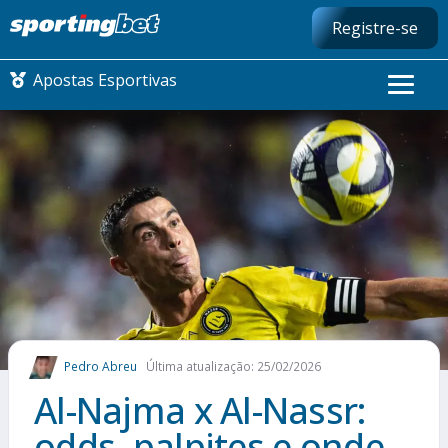
Registre-se
Apostas Esportivas
CONMEBOL LIBERTADORES
FUTEBOL NACIONAL
FUTEBOL INTERNACIONAL
COMO APOSTAR
Pedro Abreu
Última atualização: 25/02/2026
MAIS ESPORTES
Al-Najma x Al-Nassr:
odds, palpites e onde