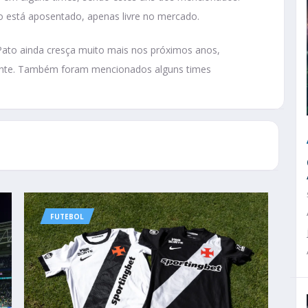
ão está aposentado, apenas livre no mercado.
 Pato ainda cresça muito mais nos próximos anos,
ante. Também foram mencionados alguns times
FUTEBOL