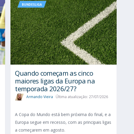
BUNDESLIGA
Quando começam as cinco
maiores ligas da Europa na
temporada 2026/27?
Armando Vieira
Última atualização: 27/07/2026
A Copa do Mundo está bem próxima do final, e a
Europa segue em recesso, com as principais ligas
a começarem em agosto.