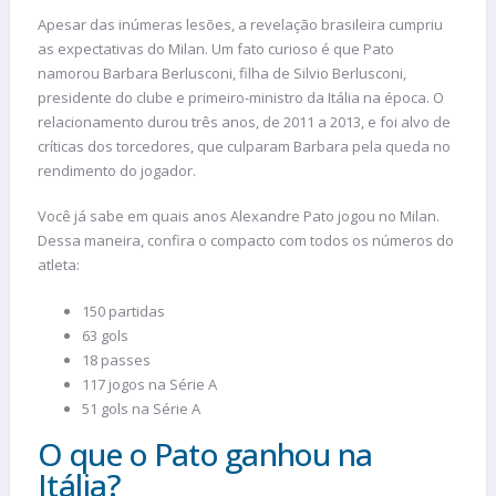
Apesar das inúmeras lesões, a revelação brasileira cumpriu
as expectativas do Milan. Um fato curioso é que Pato
namorou Barbara Berlusconi, filha de Silvio Berlusconi,
presidente do clube e primeiro-ministro da Itália na época. O
relacionamento durou três anos, de 2011 a 2013, e foi alvo de
críticas dos torcedores, que culparam Barbara pela queda no
rendimento do jogador.
Você já sabe em quais anos Alexandre Pato jogou no Milan.
Dessa maneira, confira o compacto com todos os números do
atleta:
150 partidas
63 gols
18 passes
117 jogos na Série A
51 gols na Série A
O que o Pato ganhou na
Itália?