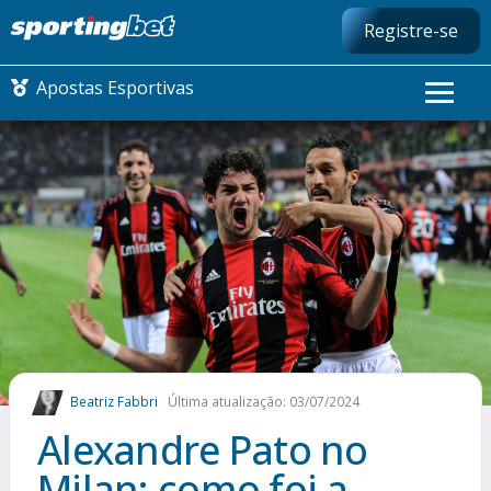
Registre-se
Apostas Esportivas
CONMEBOL LIBERTADORES
FUTEBOL NACIONAL
FUTEBOL INTERNACIONAL
COMO APOSTAR
Beatriz Fabbri
Última atualização: 03/07/2024
MAIS ESPORTES
Alexandre Pato no
Milan: como foi a