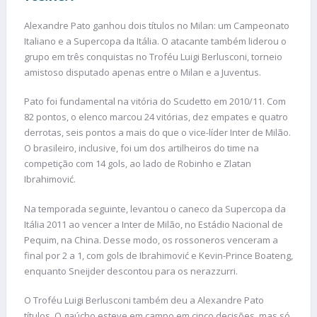
Alexandre Pato ganhou dois títulos no Milan: um Campeonato
Italiano e a Supercopa da Itália. O atacante também liderou o
grupo em três conquistas no Troféu Luigi Berlusconi, torneio
amistoso disputado apenas entre o Milan e a Juventus.
Pato foi fundamental na vitória do Scudetto em 2010/11. Com
82 pontos, o elenco marcou 24 vitórias, dez empates e quatro
derrotas, seis pontos a mais do que o vice-líder Inter de Milão.
O brasileiro, inclusive, foi um dos artilheiros do time na
competição com 14 gols, ao lado de Robinho e Zlatan
Ibrahimović.
Na temporada seguinte, levantou o caneco da Supercopa da
Itália 2011 ao vencer a Inter de Milão, no Estádio Nacional de
Pequim, na China. Desse modo, os rossoneros venceram a
final por 2 a 1, com gols de Ibrahimović e Kevin-Prince Boateng,
enquanto Sneijder descontou para os nerazzurri.
O Troféu Luigi Berlusconi também deu a Alexandre Pato
títulos. O gaúcho esteve em campo em cinco decisões, mas só