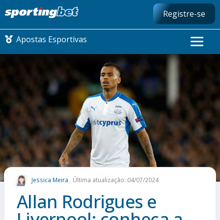
Registre-se
Apostas Esportivas
CONMEBOL LIBERTADORES
FUTEBOL NACIONAL
FUTEBOL INTERNACIONAL
COMO APOSTAR
Jessica Meira
Última atualização: 04/07/2024
MAIS ESPORTES
Allan Rodrigues e
Liverpool: conheça a