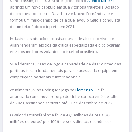
Sendo assim, em 2020, Allan migrou para o
Atlético Mineiro
,
abrindo um novo capítulo em sua vitoriosa trajetória. Ao lado
de craques como Hulk, David Luiz e Nacho Fernández, ele
formou um meio-campo de gala que levou o Galo à conquista
de um feito épico: o triplete em 2021.
Inclusive, as atuações consistentes e de altíssimo nível de
Allan renderam elogios da crítica especializada e o colocaram
entre os melhores volantes do futebol brasileiro.
Sua liderança, visão de jogo e capacidade de ditar o ritmo das
partidas foram fundamentais para o sucesso da equipe em
competições nacionais e internacionais.
Atualmente, Allan Rodrigues joga no
Flamengo
. Ele foi
anunciado como novo reforço do clube carioca em 2 de julho
de 2023, assinando contrato até 31 de dezembro de 2027.
O valor da transferência foi de 43,1 milhões de reais (8,2
milhões de euros) por 100% de seus direitos econômicos.