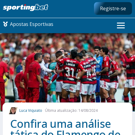
Registre-se
Apostas Esportivas
CONMEBOL LIBERTADORES
FUTEBOL NACIONAL
FUTEBOL INTERNACIONAL
COMO APOSTAR
Luca Viquiato
Última atualização: 14/08/2024
MAIS ESPORTES
Confira uma análise
tática do Flamengo de