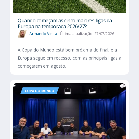
Quando começam as cinco maiores ligas da
Europa na temporada 2026/27?
Armando Vieira
Última atualização: 27/07/2026
A Copa do Mundo está bem próxima do final, e a
Europa segue em recesso, com as principais ligas a
começarem em agosto.
COPA DO MUNDO