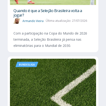
Quando é que a Seleção Brasileira volta a
jogar?
Armando Vieira
Última atualização: 27/07/2026
Com a participação na Copa do Mundo de 2026
terminada, a Seleção Brasileira já pensa nas
eliminatórias para o Mundial de 2030.
BUNDESLIGA