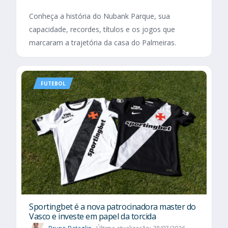
Conheça a história do Nubank Parque, sua
capacidade, recordes, títulos e os jogos que
marcaram a trajetória da casa do Palmeiras.
FUTEBOL
Sportingbet é a nova patrocinadora master do
Vasco e investe em papel da torcida