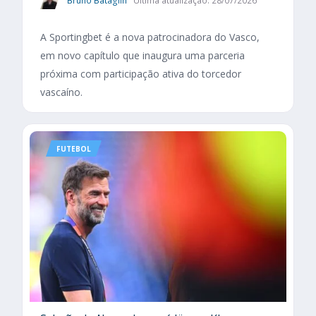
Bruno Bataglin
Última atualização: 28/07/2026
A Sportingbet é a nova patrocinadora do Vasco,
em novo capítulo que inaugura uma parceria
próxima com participação ativa do torcedor
vascaíno.
FUTEBOL