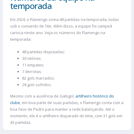
temporada
Em 2024, o Flamengo soma 48 partidas na temporada, todas
sob o comando de Tite. Além disso, a equipe foi campeã
carioca neste ano. Veja os números do Flamengo na
temporada:
48 partidas disputadas;
30 vitórias;
11 empates;
7 derrotas;
82 gols marcados;
28 gols sofridos.
Mesmo com a ausência de Gabigol,
artilheiro histórico do
clube
, em boa parte de suas partidas, o Flamengo conta com a
boa fase de Pedro para manter a rede balançando. Até o
momento, ele é o artilheiro disparado do time, com 31 gols em
43 partidas.