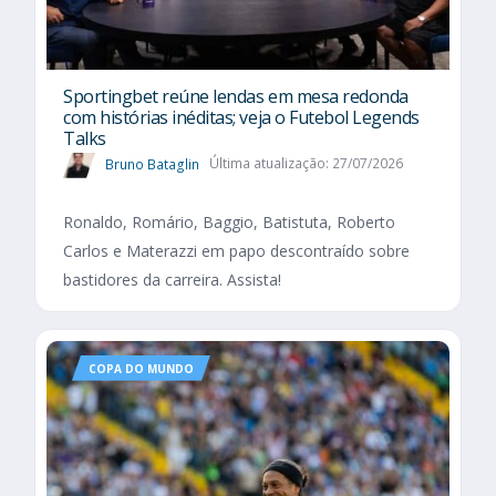
Sportingbet reúne lendas em mesa redonda
com histórias inéditas; veja o Futebol Legends
Talks
Bruno Bataglin
Última atualização: 27/07/2026
Ronaldo, Romário, Baggio, Batistuta, Roberto
Carlos e Materazzi em papo descontraído sobre
bastidores da carreira. Assista!
COPA DO MUNDO