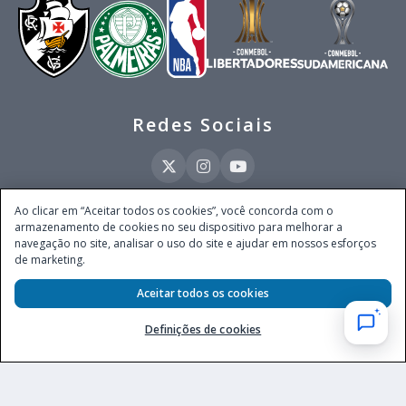
Redes Sociais
Ao clicar em “Aceitar todos os cookies”, você concorda com o
armazenamento de cookies no seu dispositivo para melhorar a
Este site é operado pela Ventmear Brasil LTDA (CNPJ 52.868.380/0001-84), com
navegação no site, analisar o uso do site e ajudar em nossos esforços
endereço na Avenida Brigadeiro Faria Lima, nº 4.055, 3º andar, Itaim Bibi, no
de marketing.
Município de São Paulo, Estado de São Paulo, CEP 04538-133, Brasil - empresa
autorizada a operar apostas de quota fixa em todo território nacional pela
Aceitar todos os cookies
Secretaria de Prêmios e Apostas do Ministério da Fazenda, conforme Portaria nº
247, de 07.02.2025, publicada no DOU em 11.2.2025.
Definições de cookies