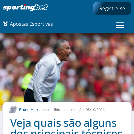
Registre-se
Apostas Esportivas
CONMEBOL LIBERTADORES
FUTEBOL NACIONAL
FUTEBOL INTERNACIONAL
COMO APOSTAR
Bruno Marquesini
Última atualização: 08/10/2024
MAIS ESPORTES
Veja quais são alguns
dos principais técnicos