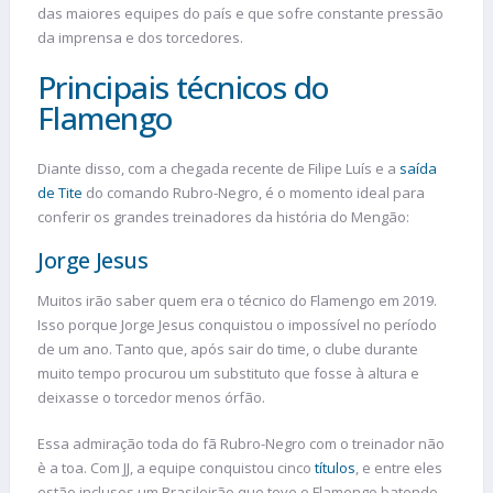
das maiores equipes do país e que sofre constante pressão
da imprensa e dos torcedores.
Principais técnicos do
Flamengo
Diante disso, com a chegada recente de Filipe Luís e a
saída
de Tite
do comando Rubro-Negro, é o momento ideal para
conferir os grandes treinadores da história do Mengão:
Jorge Jesus
Muitos irão saber quem era o técnico do Flamengo em 2019.
Isso porque Jorge Jesus conquistou o impossível no período
de um ano. Tanto que, após sair do time, o clube durante
muito tempo procurou um substituto que fosse à altura e
deixasse o torcedor menos órfão.
Essa admiração toda do fã Rubro-Negro com o treinador não
è a toa. Com JJ, a equipe conquistou cinco
títulos
, e entre eles
estão inclusos um Brasileirão que teve o Flamengo batendo