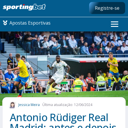
Registre-se
Apostas Esportivas
CONMEBOL LIBERTADORES
FUTEBOL NACIONAL
FUTEBOL INTERNACIONAL
COMO APOSTAR
Jessica Meira
Última atualização: 12/06/2024
MAIS ESPORTES
Antonio Rüdiger Real
Madrid: antes e depois