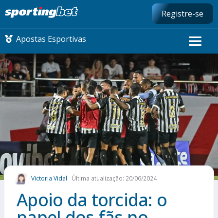
Registre-se
Apostas Esportivas
CONMEBOL LIBERTADORES
FUTEBOL NACIONAL
FUTEBOL INTERNACIONAL
COMO APOSTAR
Victoria Vidal
Última atualização: 20/06/2024
MAIS ESPORTES
Apoio da torcida: o
papel dos fãs no