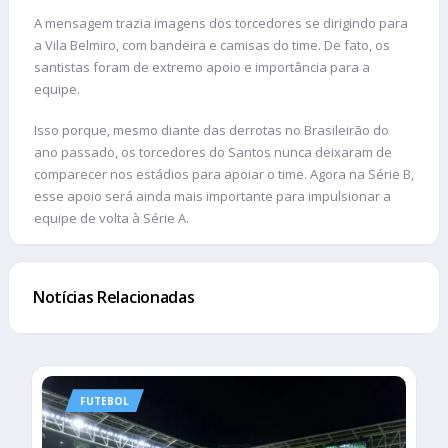
A mensagem trazia imagens dos torcedores se dirigindo para
a Vila Belmiro, com bandeira e camisas do time. De fato, os
santistas foram de extremo apoio e importância para a
equipe.
Isso porque, mesmo diante das derrotas no Brasileirão do
ano passado, os torcedores do Santos nunca deixaram de
comparecer nos estádios para apoiar o time. Agora na Série B,
esse apoio será ainda mais importante para impulsionar a
equipe de volta à Série A.
Notícias Relacionadas
FUTEBOL