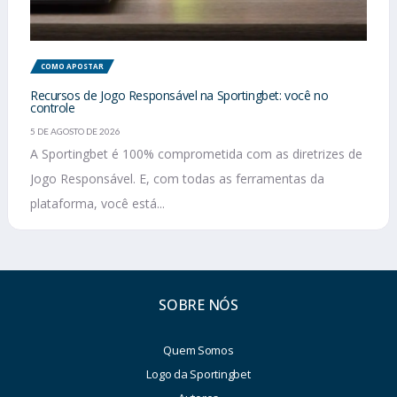
COMO APOSTAR
Recursos de Jogo Responsável na Sportingbet: você no
controle
5 DE AGOSTO DE 2026
A Sportingbet é 100% comprometida com as diretrizes de
Jogo Responsável. E, com todas as ferramentas da
plataforma, você está...
SOBRE NÓS
Quem Somos
Logo da Sportingbet