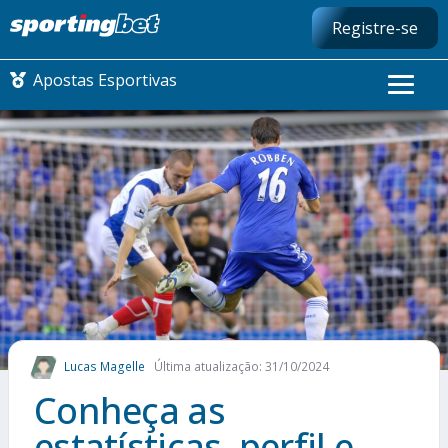
Registre-se
Apostas Esportivas
CONMEBOL LIBERTADORES
FUTEBOL NACIONAL
FUTEBOL INTERNACIONAL
COMO APOSTAR
Lucas Magelle
Última atualização: 31/10/2024
MAIS ESPORTES
Conheça as
estatísticas, perfil e