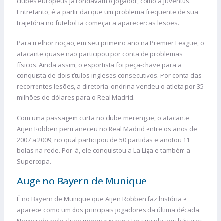
clubes europeus já rondavam o jogador, como a Juventus.
Entretanto, é a partir dai que um problema frequente de sua
trajetória no futebol ia começar a aparecer: as lesões.
Para melhor noção, em seu primeiro ano na Premier League, o
atacante quase não participou por conta de problemas
físicos. Ainda assim, o esportista foi peça-chave para a
conquista de dois títulos ingleses consecutivos. Por conta das
recorrentes lesões, a diretoria londrina vendeu o atleta por 35
milhões de dólares para o Real Madrid.
Com uma passagem curta no clube merengue, o atacante
Arjen Robben permaneceu no Real Madrid entre os anos de
2007 a 2009, no qual participou de 50 partidas e anotou 11
bolas na rede. Por lá, ele conquistou a La Liga e também a
Supercopa.
Auge no Bayern de Munique
É no Bayern de Munique que Arjen Robben faz história e
aparece como um dos principais jogadores da última década.
Negociado pelo clube merengue para ter sua ida aos bávaros