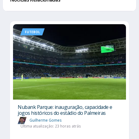
FUTEBOL
Nubank Parque: inauguração, capacidade e
jogos históricos do estádio do Palmeiras
Guilherme Gomes
Última atualização: 23 horas atrás