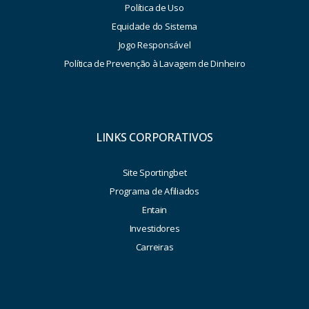
Política de Uso
Equidade do Sistema
Jogo Responsável
Política de Prevenção à Lavagem de Dinheiro
LINKS CORPORATIVOS
Site Sportingbet
Programa de Afiliados
Entain
Investidores
Carreiras