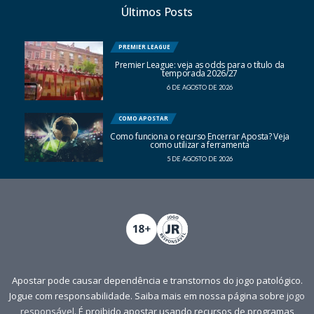
Últimos Posts
PREMIER LEAGUE
Premier League: veja as odds para o título da
temporada 2026/27
6 DE AGOSTO DE 2026
COMO APOSTAR
Como funciona o recurso Encerrar Aposta? Veja
como utilizar a ferramenta
5 DE AGOSTO DE 2026
Apostar pode causar dependência e transtornos do jogo patológico.
Jogue com responsabilidade. Saiba mais em nossa página sobre
jogo
responsável
. É proibido apostar usando recursos de programas