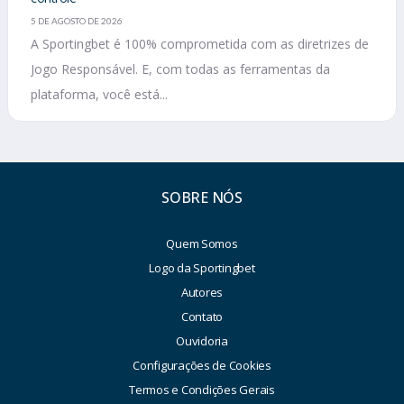
5 DE AGOSTO DE 2026
A Sportingbet é 100% comprometida com as diretrizes de
Jogo Responsável. E, com todas as ferramentas da
plataforma, você está...
SOBRE NÓS
Quem Somos
Logo da Sportingbet
Autores
Contato
Ouvidoria
Configurações de Cookies
Termos e Condições Gerais