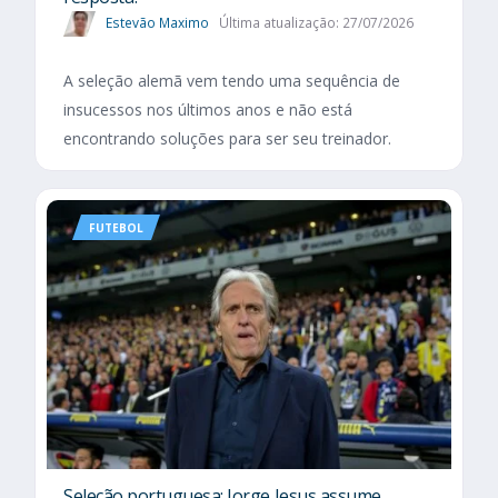
Estevão Maximo
Última atualização: 27/07/2026
A seleção alemã vem tendo uma sequência de
insucessos nos últimos anos e não está
encontrando soluções para ser seu treinador.
FUTEBOL
Seleção portuguesa: Jorge Jesus assume