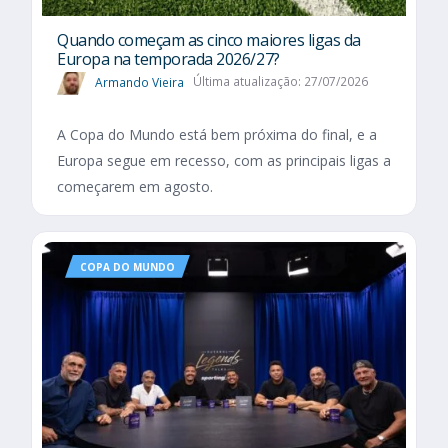
Quando começam as cinco maiores ligas da
Europa na temporada 2026/27?
Armando Vieira
Última atualização: 27/07/2026
A Copa do Mundo está bem próxima do final, e a
Europa segue em recesso, com as principais ligas a
começarem em agosto.
COPA DO MUNDO