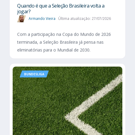
Quando é que a Seleção Brasileira volta a
jogar?
Armando Vieira
Última atualização: 27/07/2026
Com a participação na Copa do Mundo de 2026
terminada, a Seleção Brasileira já pensa nas
eliminatórias para o Mundial de 2030.
BUNDESLIGA