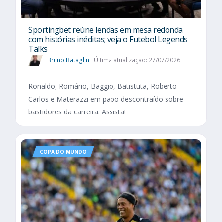
Sportingbet reúne lendas em mesa redonda
com histórias inéditas; veja o Futebol Legends
Talks
Bruno Bataglin
Última atualização: 27/07/2026
Ronaldo, Romário, Baggio, Batistuta, Roberto
Carlos e Materazzi em papo descontraído sobre
bastidores da carreira. Assista!
COPA DO MUNDO