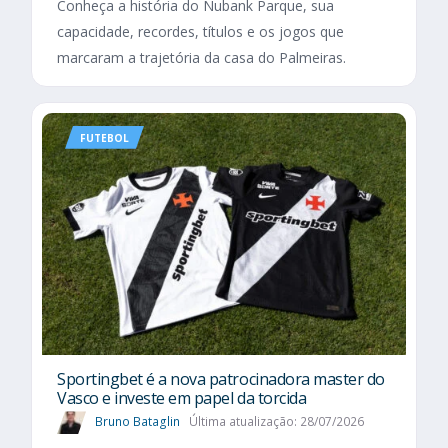
Conheça a história do Nubank Parque, sua
capacidade, recordes, títulos e os jogos que
marcaram a trajetória da casa do Palmeiras.
FUTEBOL
Sportingbet é a nova patrocinadora master do
Vasco e investe em papel da torcida
Bruno Bataglin
Última atualização: 28/07/2026