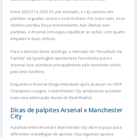
Entre 2020-21 e 2022-23, por exemplo, o City venceu oito
partidas seguidas contra o rival londrino. Por outro lado, esse
domínio perdeu força recentemente. Nas últimas seis
partidas, o Arsenal conseguiu equilibrar as ações, com quatro
empates e duas vitórias.
Para a decisão deste domingo, o mercado de “Resultado da
Partida” da Sportingbet aponta leve favoritismo para o
Arsenal. Isso acontece principalmente pelo momento vivido
pelo time londrino.
Enquanto o Arsenal chega embalado após avançar na UEFA
Champions League, o Manchester City ainda tenta assimilar
mais uma eliminação diante do Real Madrid.
Dicas de palpites Arsenal x Manchester
City
A partida entre Arsenal x Manchester City abre espaço para
diferentes estratégias de aposta. Veja algumas opções: