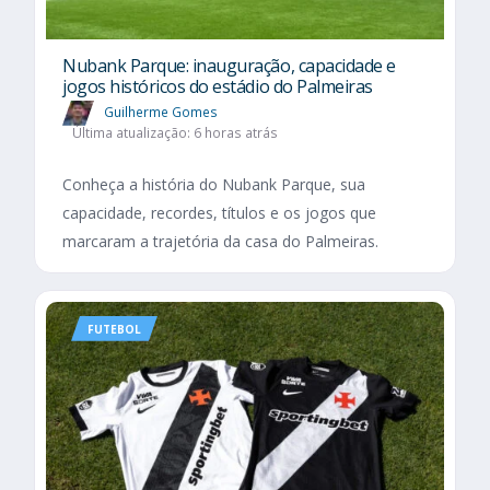
Nubank Parque: inauguração, capacidade e
jogos históricos do estádio do Palmeiras
Guilherme Gomes
Última atualização: 6 horas atrás
Conheça a história do Nubank Parque, sua
capacidade, recordes, títulos e os jogos que
marcaram a trajetória da casa do Palmeiras.
FUTEBOL