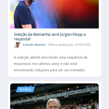
Seleção da Alemanha: será Jürgen Klopp a
resposta?
Estevão Maximo
Última atualização: 27/07/2026
A seleção alemã vem tendo uma sequência de
insucessos nos últimos anos e não está
encontrando soluções para ser seu treinador.
FUTEBOL