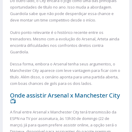
Do outro lado, o City encara o jogo como uma das principais
oportunidades de título no ano. Isso muda a abordagem.
Guardiola sabe que não pode desperdiçar essa chance e
deve montar um time competitivo desde o início.
Outro ponto relevante é o histórico recente entre os
treinadores. Mesmo com a evolução do Arsenal, Arteta ainda
encontra dificuldades nos confrontos diretos contra
Guardiola.
Dessa forma, embora o Arsenal tenha seus argumentos, o
Manchester City aparece com leve vantagem para ficar com o
título. Além disso, o cenário aponta para uma partida aberta,
com boas chances de gols para os dois lados.
Onde assistir Arsenal x Manchester City
📺
A final entre Arsenal x Manchester City terá transmissão da
ESPN na TV por assinatura, às 13h30 de domingo (22 de
março). Já para quem prefere assistir online, a opção será o
Disney+, disponível para assinantes do pacote premium.