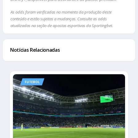
As odds foram verificadas no momento da produção deste
conteúdo e estão sujeitas a mudanças. Consulte as odds
atualizadas na seção de apostas esportivas da Sportingbet.
Notícias Relacionadas
FUTEBOL