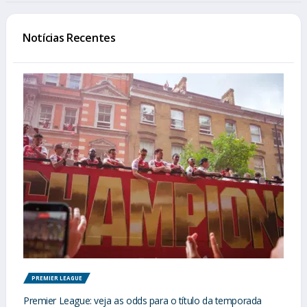
Notícias Recentes
PREMIER LEAGUE
Premier League: veja as odds para o título da temporada