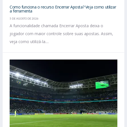
Como funciona o recurso Encerrar Aposta? Veja como utilizar
a ferramenta
5 DE AGOSTO DE 2026
A funcionalidade chamada Encerrar Aposta deixa o
jogador com maior controle sobre suas apostas. Assim,
veja como utilizá-la....