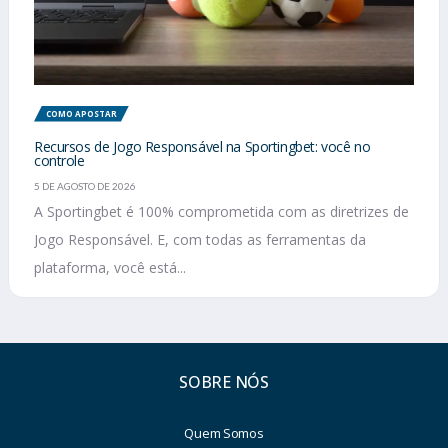
COMO APOSTAR
Recursos de Jogo Responsável na Sportingbet: você no
controle
5 DE AGOSTO DE 2026
A Sportingbet é 100% comprometida com as diretrizes de
Jogo Responsável. E, com todas as ferramentas da
plataforma, você está...
SOBRE NÓS
Quem Somos