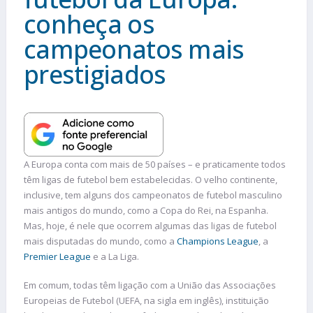
conheça os
campeonatos mais
prestigiados
A Europa conta com mais de 50 países – e praticamente todos
têm ligas de futebol bem estabelecidas. O velho continente,
inclusive, tem alguns dos campeonatos de futebol masculino
mais antigos do mundo, como a Copa do Rei, na Espanha.
Mas, hoje, é nele que ocorrem algumas das ligas de futebol
mais disputadas do mundo, como a
Champions League
, a
Premier League
e a La Liga.
Em comum, todas têm ligação com a União das Associações
Europeias de Futebol (UEFA, na sigla em inglês), instituição