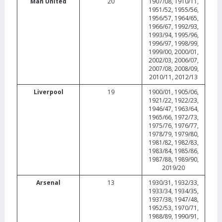
Man United
20
1907/08, 1910/11,
1951/52, 1955/56,
1956/57, 1964/65,
1966/67, 1992/93,
1993/94, 1995/96,
1996/97, 1998/99,
1999/00, 2000/01,
2002/03, 2006/07,
2007/08, 2008/09,
2010/11, 2012/13
Liverpool
19
1900/01, 1905/06,
1921/22, 1922/23,
1946/47, 1963/64,
1965/66, 1972/73,
1975/76, 1976/77,
1978/79, 1979/80,
1981/82, 1982/83,
1983/84, 1985/86,
1987/88, 1989/90,
2019/20
Arsenal
13
1930/31, 1932/33,
1933/34, 1934/35,
1937/38, 1947/48,
1952/53, 1970/71,
1988/89, 1990/91,