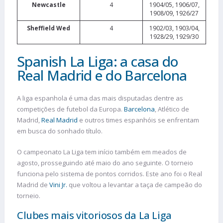
Newcastle
4
1904/05, 1906/07,
1908/09, 1926/27
Sheffield Wed
4
1902/03, 1903/04,
1928/29, 1929/30
Spanish La Liga: a casa do
Real Madrid e do Barcelona
A liga espanhola é uma das mais disputadas dentre as
competições de futebol da Europa.
Barcelona
, Atlético de
Madrid,
Real Madrid
e outros times espanhóis se enfrentam
em busca do sonhado título.
O campeonato La Liga tem início também em meados de
agosto, prosseguindo até maio do ano seguinte. O torneio
funciona pelo sistema de pontos corridos. Este ano foi o Real
Madrid de
Vini Jr.
que voltou a levantar a taça de campeão do
torneio.
Clubes mais vitoriosos da La Liga