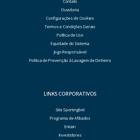
Contato
Ouvidoria
Configurações de Cookies
Termos e Condições Gerais
Política de Uso
Equidade do Sistema
Jogo Responsável
Política de Prevenção à Lavagem de Dinheiro
LINKS CORPORATIVOS
Site Sportingbet
Programa de Afiliados
Entain
Investidores