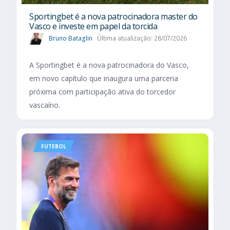
Sportingbet é a nova patrocinadora master do
Vasco e investe em papel da torcida
Bruno Bataglin
Última atualização: 28/07/2026
A Sportingbet é a nova patrocinadora do Vasco,
em novo capítulo que inaugura uma parceria
próxima com participação ativa do torcedor
vascaíno.
FUTEBOL