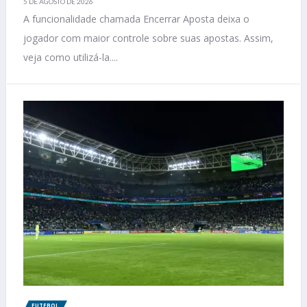
5 DE AGOSTO DE 2026
A funcionalidade chamada Encerrar Aposta deixa o
jogador com maior controle sobre suas apostas. Assim,
veja como utilizá-la....
FUTEBOL