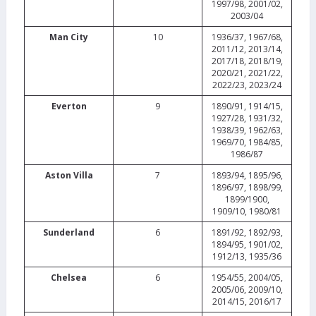
1997/98, 2001/02,
2003/04
Man City
10
1936/37, 1967/68,
2011/12, 2013/14,
2017/18, 2018/19,
2020/21, 2021/22,
2022/23, 2023/24
Everton
9
1890/91, 1914/15,
1927/28, 1931/32,
1938/39, 1962/63,
1969/70, 1984/85,
1986/87
Aston Villa
7
1893/94, 1895/96,
1896/97, 1898/99,
1899/1900,
1909/10, 1980/81
Sunderland
6
1891/92, 1892/93,
1894/95, 1901/02,
1912/13, 1935/36
Chelsea
6
1954/55, 2004/05,
2005/06, 2009/10,
2014/15, 2016/17