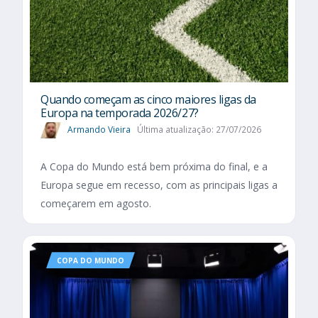
Quando começam as cinco maiores ligas da
Europa na temporada 2026/27?
Armando Vieira
Última atualização: 27/07/2026
A Copa do Mundo está bem próxima do final, e a
Europa segue em recesso, com as principais ligas a
começarem em agosto.
COPA DO MUNDO