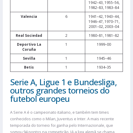
1942–43, 1955–56,
1982–83, 1983–84
Valencia
6
1941–42, 1943–44,
1946–47, 1970–71,
2001–02, 2003–04
Real Sociedad
2
1980–81, 1981–82
Deportivo La
1
1999–00
Coruña
Sevilla
1
1945–46
Betis
1
1934–35
Serie A, Ligue 1 e Bundesliga,
outros grandes torneios do
futebol europeu
A Serie A é o campeonato italiano, e também tem times
conhecidos como o Milan, Juventus e Inter. A mais recente
temporada do torneio foi ganha pelo Internazionale, que
somou 94 pontos na competição. Já a liga alemã se chama